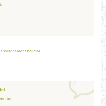
E
e enseignement normal
iei
nt Link