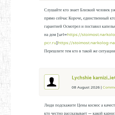
Слушайте кто знает Близкий человек у
прямо сейчас Короче, единственный кт
гарантией Осмотрел и поставил капель
на дом [url=
https://stoimost.narko
pcr.ru
]
https://stoimost.narkolog-n
Перешлите тем кто в такой же ситуаци
Lychshie karnizi_i
08 August 2026
|
Comme
Люди подскажите Цены космос а качес
кто честно рассказывает — какой карн