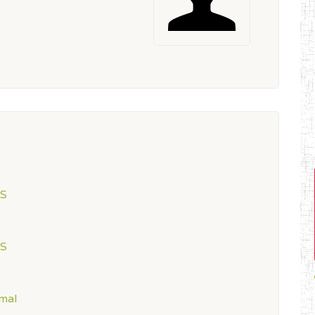
ES
ES
mal