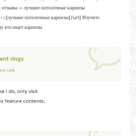
 и отзывы — лучшие потолочные карнизы
.ru
]лучшие потолочные карнизы[/url] Изучите
му кто ищет карнизы
nt rings
nt Link
e I do, only visit
des feature contents,