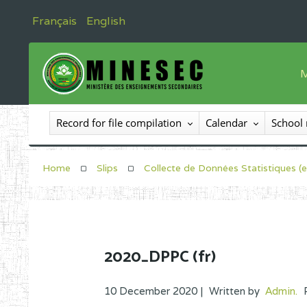
Français
English
M
T
Record for file compilation
Calendar
School
T
I
Home
Slips
Collecte de Données Statistiques (e
I
C
E
2020_DPPC (fr)
O
10 December 2020 |
Written by
Admin
.