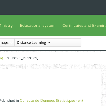
inistry
Educational system
Certificates and Examin
English sub-syst
he Minister
Training offer
Registration
 maps
Distance Learning
French sub-syst
he SEESEN
Syllabus
List of candidates
nspectorate General of Services
Textbooks
Results
n)
2020_DPPC (fr)
nspectorate General of Education
Available
certificates/diploma
entral Administration
xternal services
rganisational chart
Published in
Collecte de Données Statistiques (en)
.