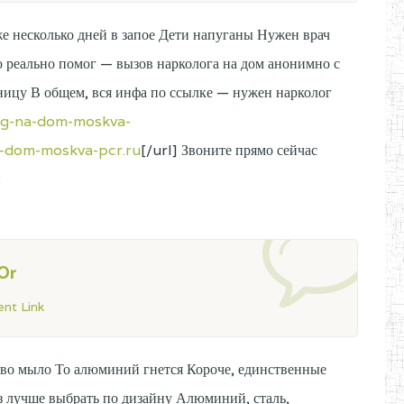
же несколько дней в запое Дети напуганы Нужен врач
о реально помог — вызов нарколога на дом анонимно с
ницу В общем, вся инфа по ссылке — нужен нарколог
log-na-dom-moskva-
a-dom-moskva-pcr.ru
[/url] Звоните прямо сейчас
и
eOr
nt Link
тво мыло То алюминий гнется Короче, единственные
из лучше выбрать по дизайну Алюминий, сталь,