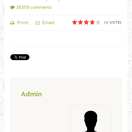
38359
comments
1
2
3
4
5
Print
Email
(1 VOTE)
Admin