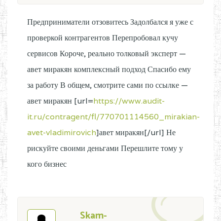
Предприниматели отзовитесь Задолбался я уже с
проверкой контрагентов Перепробовал кучу
сервисов Короче, реально толковый эксперт —
авет миракян комплексный подход Спасибо ему
за работу В общем, смотрите сами по ссылке —
авет миракян [url=
https://www.audit-
it.ru/contragent/fl/770701114560_mirakian-
avet-vladimirovich
]авет миракян[/url] Не
рискуйте своими деньгами Перешлите тому у
кого бизнес
Skam-