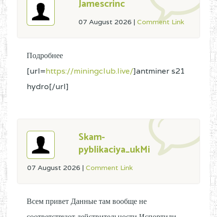
Jamescrinc
07 August 2026
|
Comment Link
Подробнее
[url=
https://miningclub.live/
]antminer s21
hydro[/url]
Skam-
pyblikaciya_ukMi
07 August 2026
|
Comment Link
Всем привет Данные там вообще не
соответствуют действительности Испортили