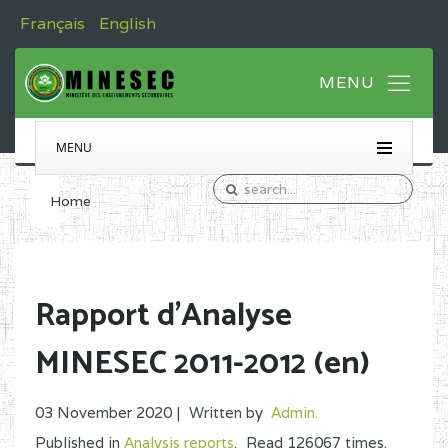
Français
English
MENU
Home
Rapport d'Analyse
MINESEC 2011-2012 (en)
03 November 2020 |
Written by
Admin
.
Published in
Analysis reports
.
Read
126067
times.