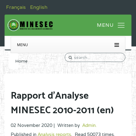
Français
English
MENU
Home
Rapport d'Analyse
MINESEC 2010-2011 (en)
02 November 2020 |
Written by
Admin
.
Published in
Analysis reports
.
Read
50073
times.