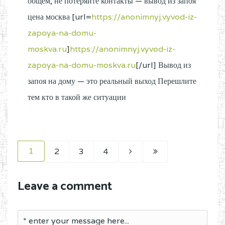
общем, не потеряйте контакты — вывод из запоя
цена москва [url=
https://anonimnyj.vyvod-iz-
zapoya-na-domu-
moskva.ru
]
https://anonimnyj.vyvod-iz-
zapoya-na-domu-moskva.ru
[/url] Вывод из
запоя на дому — это реальный выход Перешлите
тем кто в такой же ситуации
1
2
3
4
Leave a comment