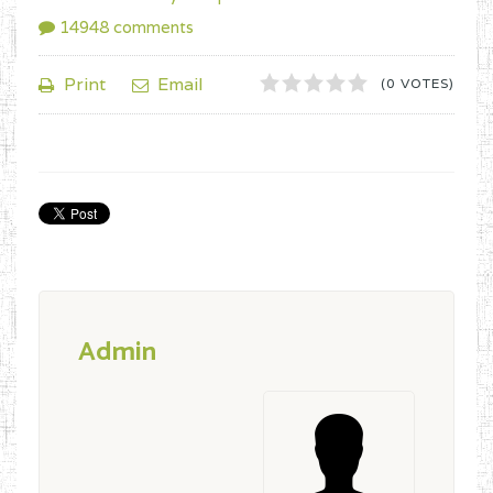
14948
comments
1
2
3
4
5
Print
Email
(0 VOTES)
Admin