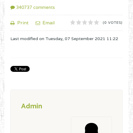
340737
comments
1
2
3
4
5
Print
Email
(0 VOTES)
Last modified on
Tuesday, 07 September 2021 11:22
Admin