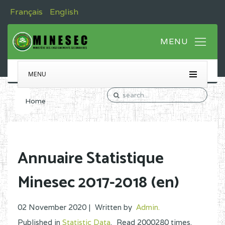
Français
English
MENU
Home
Annuaire Statistique
Minesec 2017-2018 (en)
02 November 2020 |
Written by
Admin
.
Published in
Statistic Data
.
Read
2000280
times.