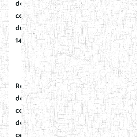
de
concourir
du
14/08/2020
Résiliation
de
contrat
de
certains