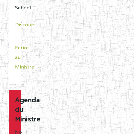
School.
Discours
Ecrire
au
Ministre
Agenda
du
Ministre
No