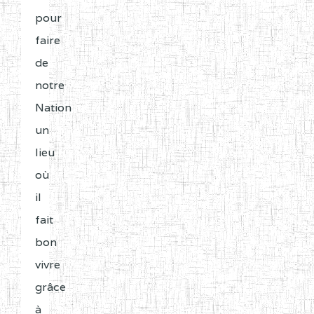
pour
faire
de
notre
Nation
un
lieu
où
il
fait
bon
vivre
grâce
à