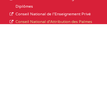
Diplômes
Conseil National de l’Enseignement Privé
Conseil National d'Attribution des Palmes
Academiques
Organismes sous tutelle
Office du Baccalaureat du Cameroun
Cameroon GCE Board
Liens utiles