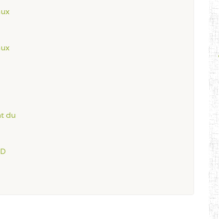
aux
aux
t du
ND