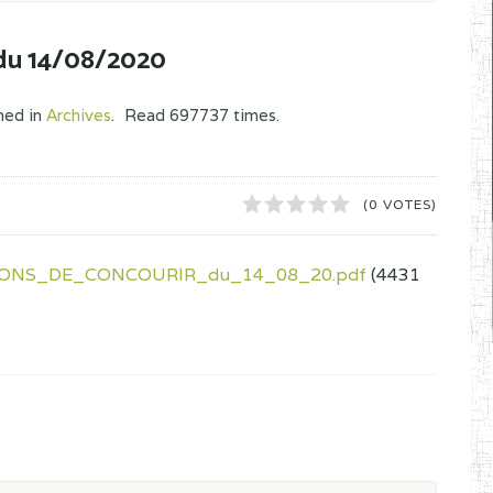
 du 14/08/2020
hed in
Archives
.
Read
697737
times.
1
2
3
4
5
(0 VOTES)
IONS_DE_CONCOURIR_du_14_08_20.pdf
(4431