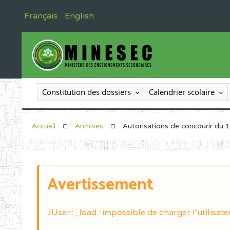
Français
English
Constitution des dossiers
Calendrier scolaire
Accueil
Archives
Autorisations de concourir du
Avertissement
JUser::_load : impossible de charger l'utilisate