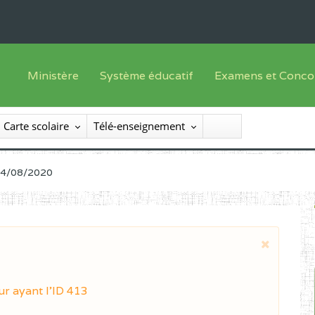
Ministère
Système éducatif
Examens et Conco
Sous sys
Le Ministre
Offre de formation
Inscriptions
Carte scolaire
Télé-enseignement
Sous sys
Le SEESEN
Progammes d'études
Liste des candidats
Inspection Générale des Services
Manuels scolaires
Résultats
 14/08/2020
Inspection Générale des Enseignements
Diplômes disponib
Administration Centrale
Services Déconcentrés
Organigramme
ur ayant l'ID 413