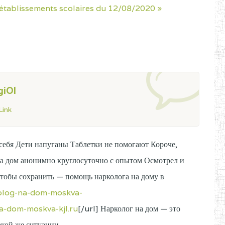
établissements scolaires du 12/08/2020 »
giOl
ink
себя Дети напуганы Таблетки не помогают Короче,
 на дом анонимно круглосуточно с опытом Осмотрел и
тобы сохранить — помощь нарколога на дому в
kolog-na-dom-moskva-
na-dom-moskva-kjl.ru
[/url] Нарколог на дом — это
акой же ситуации