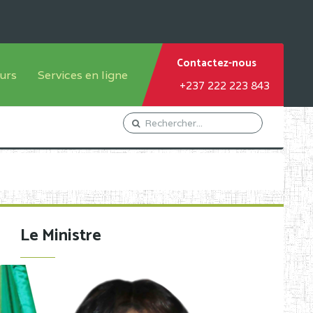
Contactez-nous
urs
Services en ligne
+237 222 223 843
tème francophone
Orientation Conseil
tème anglophone
Gestion du Personnel
Gestion du matricule des
élèves
les
Demande d'actes certificatifs
Le Ministre
Demande de subvention
Acceder au Mail pro