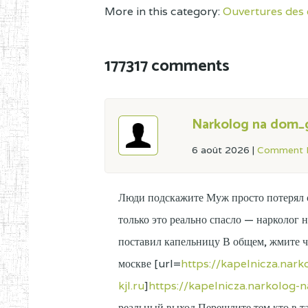
More in this category:
Ouvertures des 
177317 comments
Narkolog na dom_
6 août 2026
|
Comment L
Люди подскажите Муж просто потерял 
только это реально спасло — нарколог
поставил капельницу В общем, жмите ч
москве [url=
https://kapelnicza.nar
kjl.ru
]
https://kapelnicza.narkolog-
реальный выход Перешлите тем кто в т