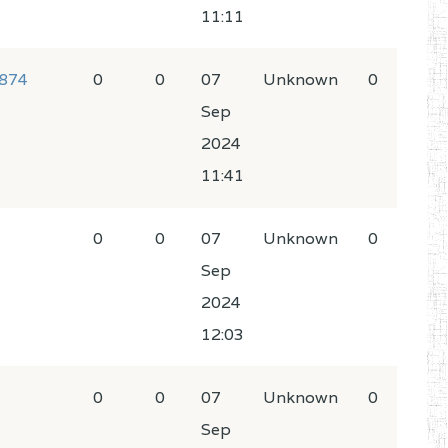
11:11
1874
0
0
07
Unknown
0
Sep
2024
11:41
0
0
07
Unknown
0
Sep
2024
12:03
0
0
07
Unknown
0
Sep