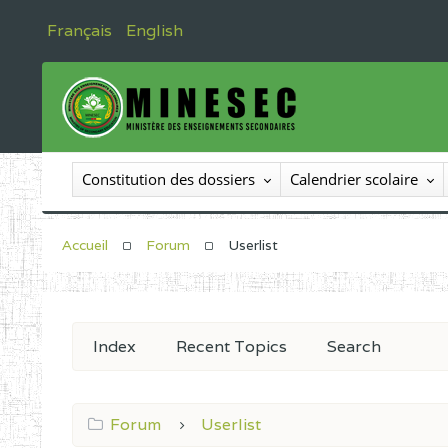
Français
English
Constitution des dossiers
Calendrier scolaire
Accueil
Forum
Userlist
Index
Recent Topics
Search
Forum
Userlist