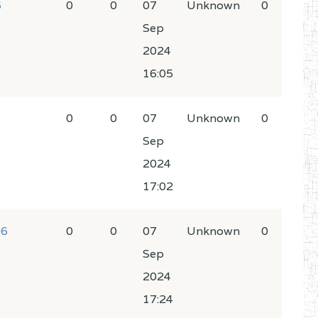
6
0
0
07
Unknown
0
Sep
2024
16:05
0
0
07
Unknown
0
Sep
2024
17:02
06
0
0
07
Unknown
0
Sep
2024
17:24