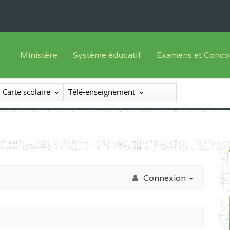
Ministère
Système éducatif
Examens et Conco
Sous sys
Le Ministre
Offre de formation
Inscriptions
Carte scolaire
Télé-enseignement
Sous sys
Le SEESEN
Progammes d'études
Liste des candidats
Inspection Générale des Services
Manuels scolaires
Résultats
Inspection Générale des Enseignements
Diplômes disponib
Administration Centrale
Connexion
Services Déconcentrés
Organigramme