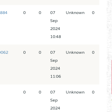
9884
0
0
07
Unknown
0
Sep
2024
10:48
0062
0
0
07
Unknown
0
Sep
2024
11:06
0
0
07
Unknown
0
Sep
2024