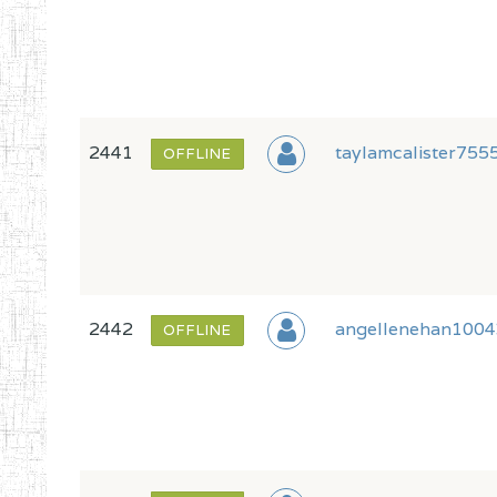
2441
taylamcalister755
OFFLINE
2442
angellenehan1004
OFFLINE