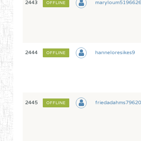
2443
maryloum519662
OFFLINE
2444
hanneloresikes9
OFFLINE
2445
friedadahms7962
OFFLINE