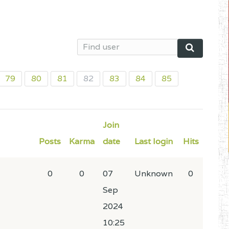
79
80
81
82
83
84
85
Join
Posts
Karma
date
Last login
Hits
0
0
07
Unknown
0
Sep
2024
10:25