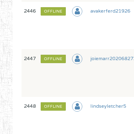
2446
avakerferd21926
OFFLINE
2447
joiemarr20206827
OFFLINE
2448
lindseyletcher5
OFFLINE