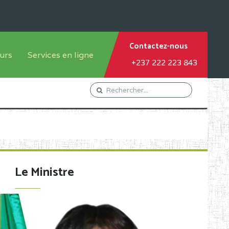
Contactez-nous
urs
Services en ligne
+237 222 223 843
tème francophone
Orientation Conseil
tème anglophone
Gestion du Personnel
Gestion du matricule des
élèves
les
Demande d'actes certificatifs
Le Ministre
Demande de subvention
Acceder au Mail pro