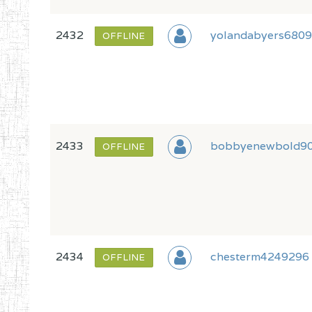
2432
yolandabyers680
OFFLINE
2433
bobbyenewbold9
OFFLINE
2434
chesterm4249296
OFFLINE