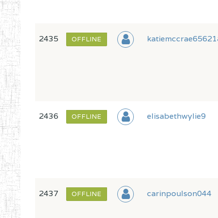
2435
katiemccrae6562
OFFLINE
2436
elisabethwylie9
OFFLINE
2437
carinpoulson044
OFFLINE