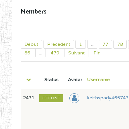
Members
Début
Précédent
1
...
77
78
86
...
479
Suivant
Fin
Status
Avatar
Username
2431
keithspady465743
OFFLINE