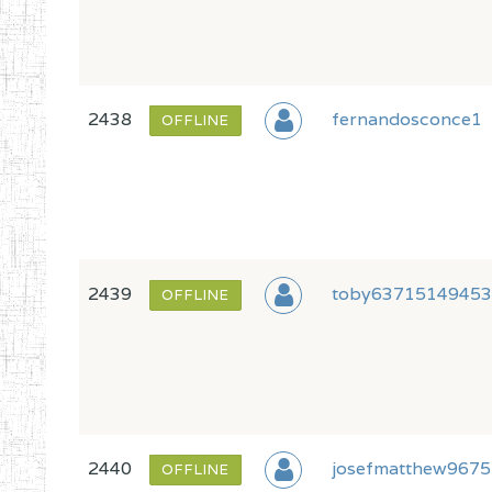
2438
fernandosconce1
OFFLINE
2439
toby6371514945
OFFLINE
2440
josefmatthew967
OFFLINE