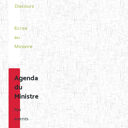
Discours
Ecrire
au
Ministre
Agenda
du
Ministre
No
events