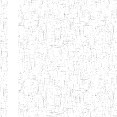
Subjects:
5602
Total
Categories:
8
Yesterday
Open:
2
Yesterday
Total
Answer:
6
Total
Users: