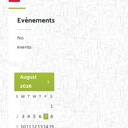
Evènements
No
events
August
2026
S
M
T
W
T
F
S
1
2
3
4
5
6
7
8
9
10
11
12
13
14
15