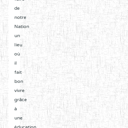
de
notre
Nation
un
lieu
où
il
fait
bon
vivre
grâce
à
une
éducation