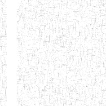
Charter
441 topics
Distance
Learning
119 topics
Payment
of tuition
fees
123 topics
School
health
310 topics