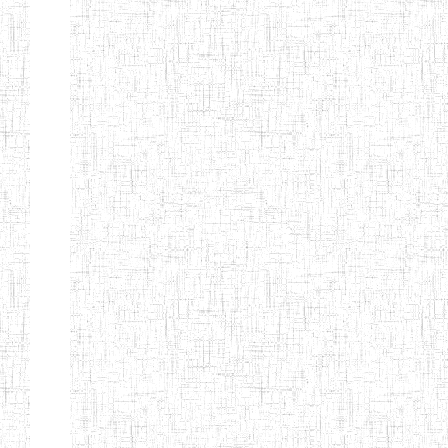
Messages:
6726
Total
Sections:
1
Today
Open:
0
Today
Total
Answer:
0
Total