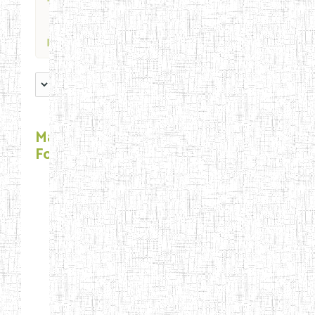
Index
Main
Forum
About you
3810 topics
Suggestion
Box
638 topics