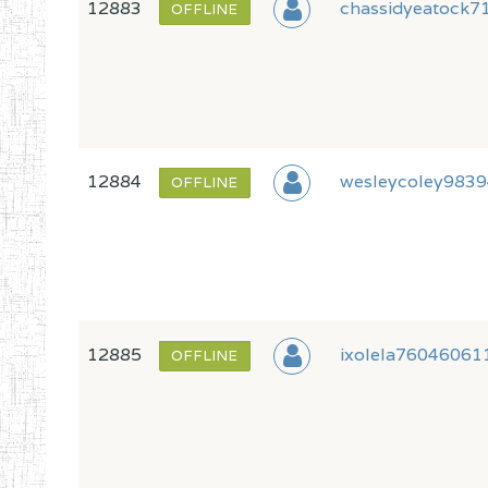
12883
chassidyeatock7
OFFLINE
12884
wesleycoley9839
OFFLINE
12885
ixolela7604606
OFFLINE