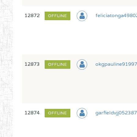
12872
feliciatonga4980
OFFLINE
12873
okgpauline9199
OFFLINE
12874
garfieldvjj05238
OFFLINE