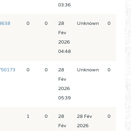
03:36
8638
0
0
28
Unknown
0
Fév
2026
04:48
750173
0
0
28
Unknown
0
Fév
2026
05:39
1
0
28
28 Fév
0
Fév
2026