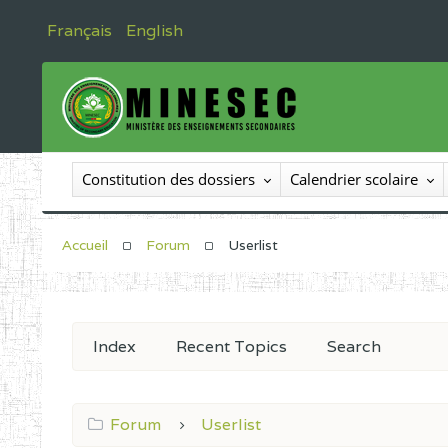
Français
English
Constitution des dossiers
Calendrier scolaire
Accueil
Forum
Userlist
Index
Recent Topics
Search
Forum
Userlist