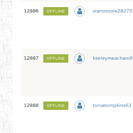
12886
stanotoole28273
OFFLINE
12887
keeleymeacham9
OFFLINE
12888
toniatompkins63
OFFLINE