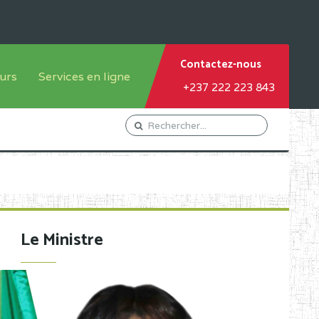
Contactez-nous
urs
Services en ligne
+237 222 223 843
tème francophone
Orientation Conseil
tème anglophone
Gestion du Personnel
Gestion du matricule des
élèves
les
Demande d'actes certificatifs
Le Ministre
Demande de subvention
Acceder au Mail pro