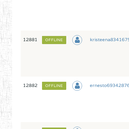
12881
kristeena83416
OFFLINE
12882
ernesto6934287
OFFLINE