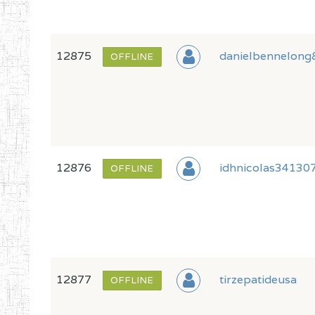
12875
danielbennelong
OFFLINE
12876
idhnicolas34130
OFFLINE
12877
tirzepatideusa
OFFLINE