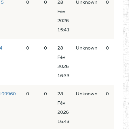
15
0
0
28
Unknown
0
Fév
2026
15:41
4
0
0
28
Unknown
0
Fév
2026
16:33
1109960
0
0
28
Unknown
0
Fév
2026
16:43