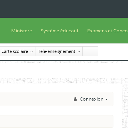
Ministère
Système éducatif
Examens et Conco
Sous sys
Le Ministre
Offre de formation
Inscriptions
Carte scolaire
Télé-enseignement
Sous sys
Le SEESEN
Progammes d'études
Liste des candidats
Inspection Générale des Services
Manuels scolaires
Résultats
Inspection Générale des Enseignements
Diplômes disponib
Administration Centrale
Connexion
Services Déconcentrés
Organigramme