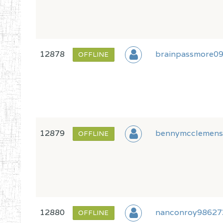
12878
brainpassmore0
OFFLINE
12879
bennymcclemen
OFFLINE
12880
nanconroy98627
OFFLINE