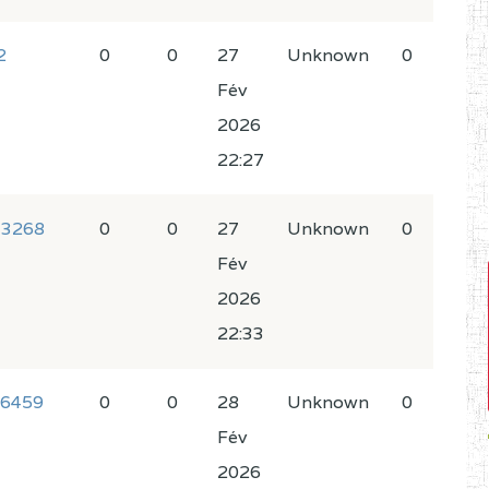
2
0
0
27
Unknown
0
Fév
2026
22:27
73268
0
0
27
Unknown
0
Fév
2026
22:33
76459
0
0
28
Unknown
0
Fév
2026