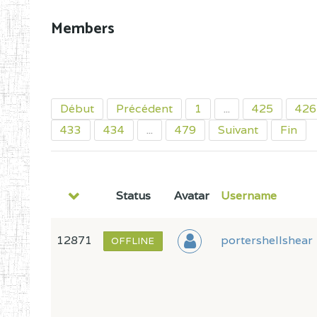
Members
Début
Précédent
1
...
425
426
433
434
...
479
Suivant
Fin
Status
Avatar
Username
12871
portershellshear
OFFLINE