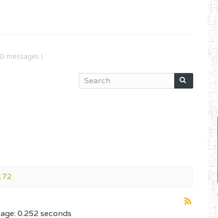
(0 messages )
172
page: 0.252 seconds