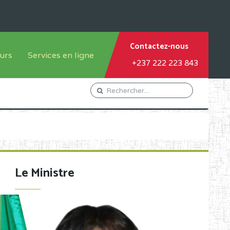
Contactez-nous
urs
Services en ligne
+237 222 223 843
tème francophone
Orientation Conseil
tème anglophone
Gestion du Personnel
Gestion du matricule des
élèves
les
Demande d'actes certificatifs
Le Ministre
Demande de subvention
Acceder au Mail pro