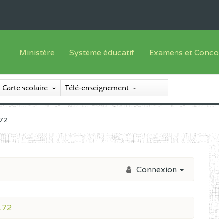
Ministère
Système éducatif
Examens et Conco
Sous sys
Le Ministre
Offre de formation
Inscriptions
Carte scolaire
Télé-enseignement
Sous sys
Le SEESEN
Progammes d'études
Liste des candidats
Inspection Générale des Services
Manuels scolaires
Résultats
172
Inspection Générale des Enseignements
Diplômes disponib
Administration Centrale
Connexion
Services Déconcentrés
Organigramme
172