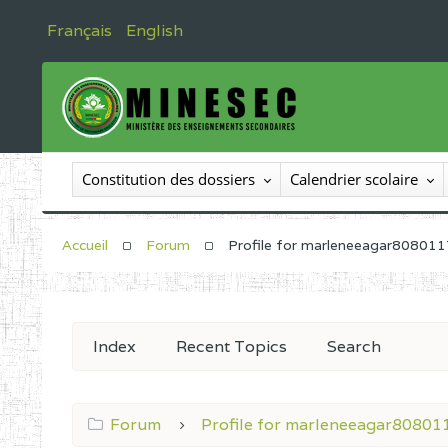
Français
English
Constitution des dossiers
Calendrier scolaire
Accueil
Forum
Profile for marleneeagar80801
Index
Recent Topics
Search
Forum
Profile for marleneeagar80801