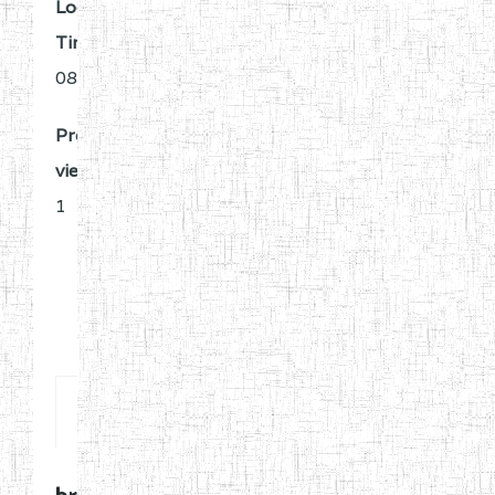
Local
Time:
08:16
Profile
views:
1
Posts