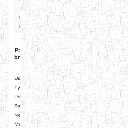
Profile for
brigettelogan026
Profile for
brigettelogan026
OFFLINE
User
Type:
User
Rank:
New
Member