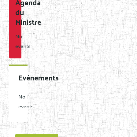
Agenda
du
Ministre
No
events
Evènements
No
events