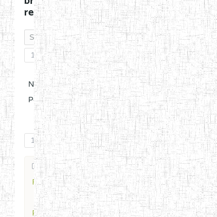
brigettelogan026's
recent posts
1
No
Posts
1
Forum
Profile for