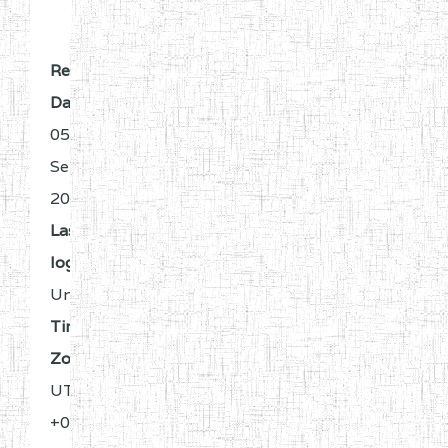
Register
Date:
05
Sep
2024
Last
login:
Unknown
Time
Zone:
UTC
+0:00