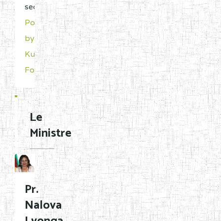
seconds
Powered
by
Kunena
Forum
Le
Ministre
Pr.
Nalova