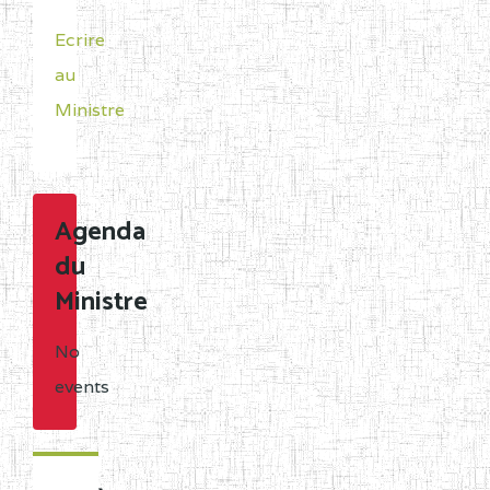
Ecrire
au
Ministre
Agenda
du
Ministre
No
events