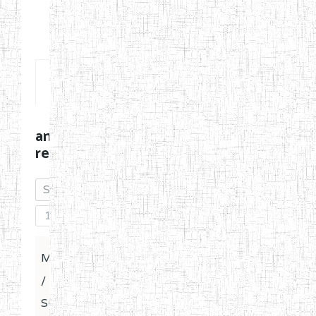
Posts
amadokgreg's
recent posts
1
Message
Last Post
/
Subject