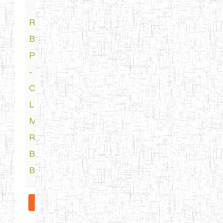
Red
Last Post
by
Boost
amadokgreg
3 years 1
Powder
month ago
- SCAM
Or
LEGIT
Must
Read
Before
Buying
More