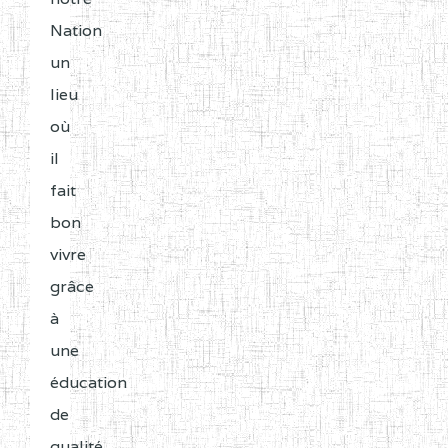
Nation
un
lieu
où
il
fait
bon
vivre
grâce
à
une
éducation
de
qualité.