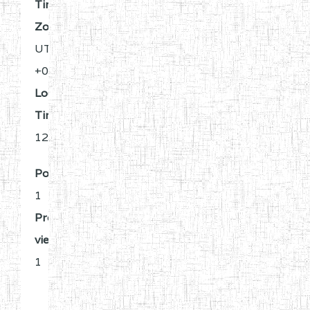
Time
Zone:
UTC
+0:00
Local
Time:
12:35
Posts:
1
Profile
views:
1