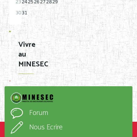
23
24
25
26
27
28
29
30
31
Vivre
au
MINESEC
Forum
Nous Ecrire