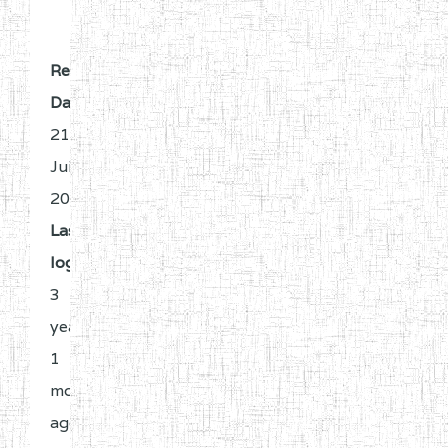
Register
Date:
21
Jui
2023
Last
login:
3
years
1
month
ago