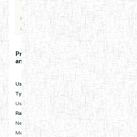
Profile for
amadokgreg
Profile for
amadokgreg
OFFLINE
User
Type:
User
Rank:
New
Member