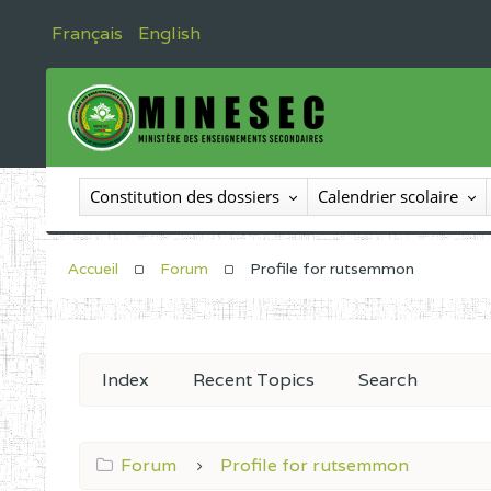
Français
English
Constitution des dossiers
Calendrier scolaire
Accueil
Forum
Profile for rutsemmon
Index
Recent Topics
Search
Forum
Profile for rutsemmon