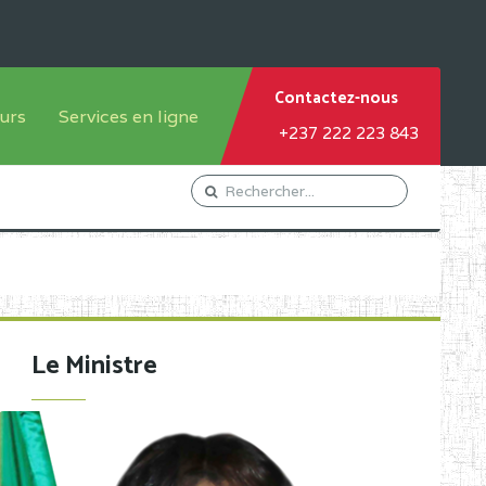
Contactez-nous
urs
Services en ligne
+237 222 223 843
tème francophone
Orientation Conseil
tème anglophone
Gestion du Personnel
Gestion du matricule des
élèves
les
Demande d'actes certificatifs
Le Ministre
Demande de subvention
Acceder au Mail pro