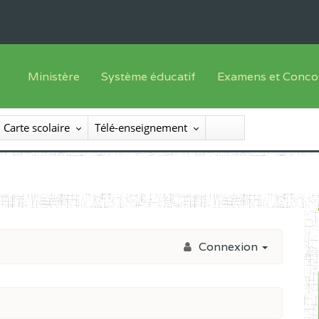
Ministère
Système éducatif
Examens et Conco
Sous sys
Le Ministre
Offre de formation
Inscriptions
Carte scolaire
Télé-enseignement
Sous sys
Le SEESEN
Progammes d'études
Liste des candidats
Inspection Générale des Services
Manuels scolaires
Résultats
Inspection Générale des Enseignements
Diplômes disponib
Administration Centrale
Connexion
Services Déconcentrés
Organigramme