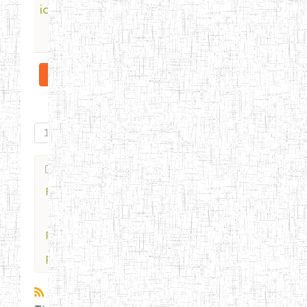
id=100091842638484
pro
3 ye
More
1
Forum
Profile for
procbdgempgummies