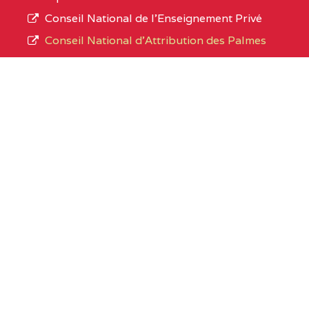
Conseil National de l’Enseignement Privé
Conseil National d'Attribution des Palmes
Academiques
Organismes sous tutelle
Office du Baccalaureat du Cameroun
Cameroon GCE Board
Liens utiles
SIGE SECTORIEL