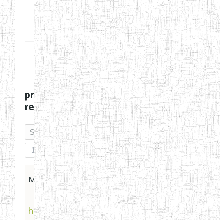
Posts
procbdgempgummies
recent posts
1
Message / Subject
Last
https://www.facebook.com/profile.php?
Last