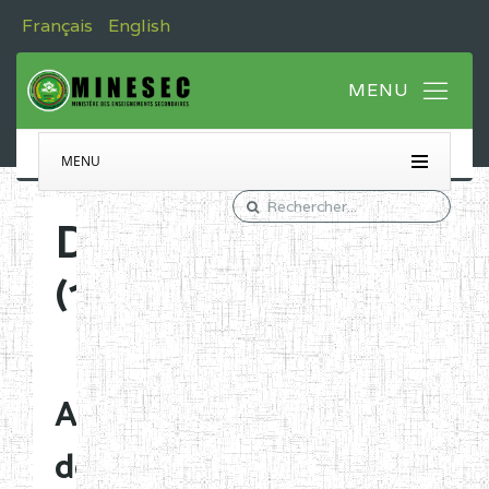
Français
English
MENU
Decisions
(166)
Affectation
de