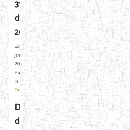
31
décembre
2025
02
janvier
2026 |
Published
in
Decisions
Désignation
de