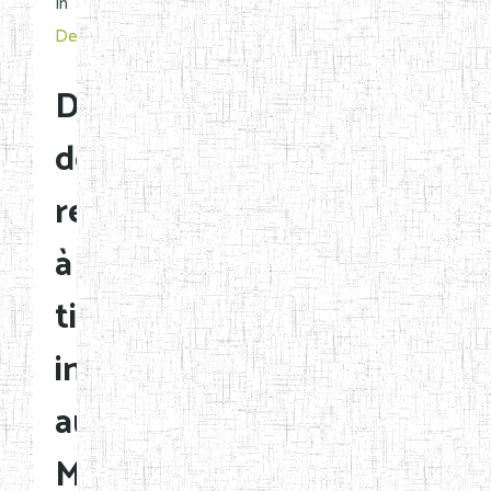
in
Decisions
Désignation
de
responsables
à
titre
intérimaire
au
MINESEC