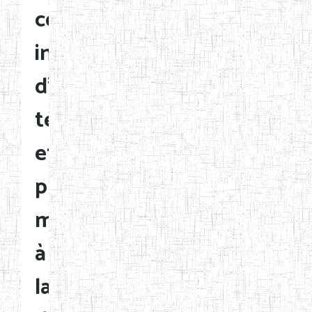
certains
instituteurs
d'enseignement
technique
et
professionnel
mis
à
la