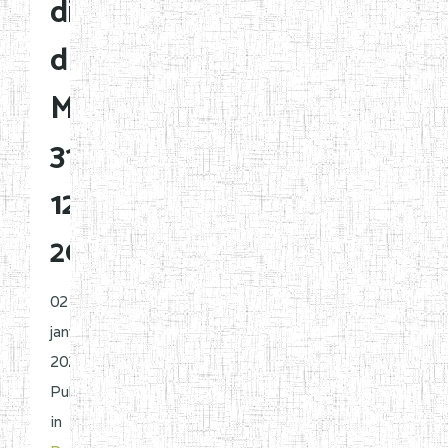
disposition
du
MINESEC
31-
12-
2025
02
janvier
2026 |
Published
in