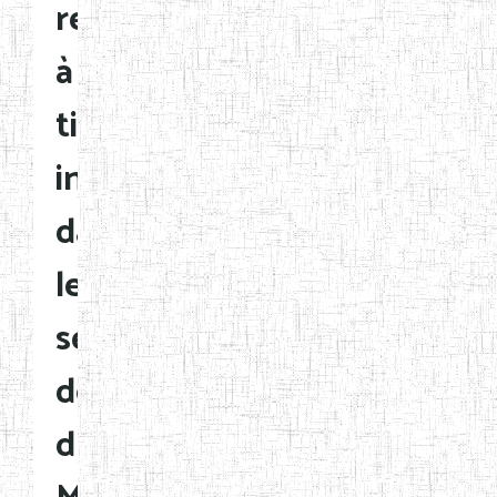
responsables
à
titre
intérimaire
dans
les
services
déconcentrés
du