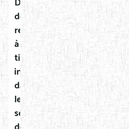
Désignation
de
responsables
à
titre
intérimaire
dans
les
services
déconcentrés