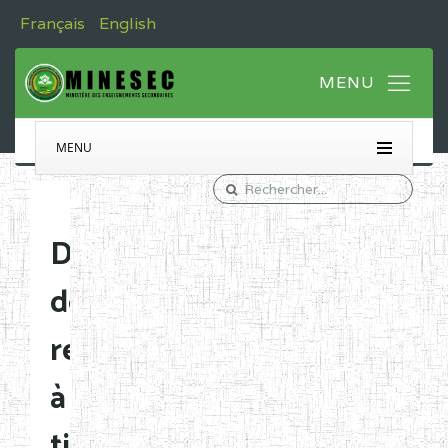
Français
English
MENU
Désignation
de
responsables
à
titre