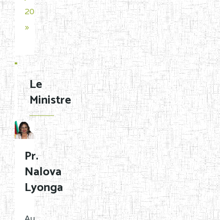
2026
»
Le
Ministre
Pr.
Nalova
Lyonga
Au