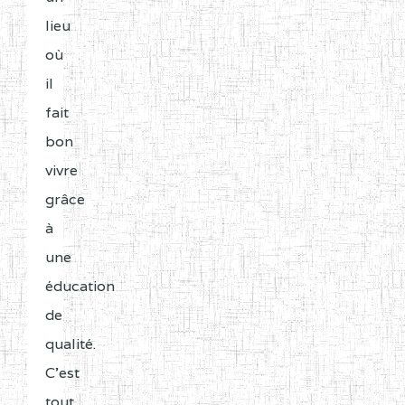
lieu
où
il
fait
bon
vivre
grâce
à
une
éducation
de
qualité.
C'est
tout