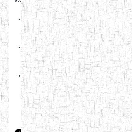
attachments:
(307
Downloads)
013_26_eco_interim_ces_20_jan_2026.pdf
(220
Downloads)
011_26_intendant_interim_lycee_estp_20_ja
(305
Downloads)
012-
26_intendant_interim_Lycee_esg_20_jan_202
(395
Downloads)