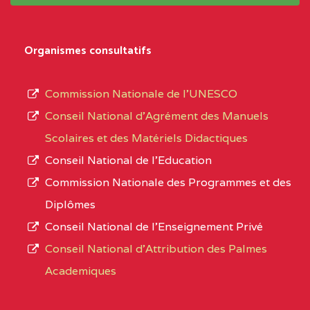
système,
CENTRE
COLLEGE
5JK
le
D'ENSEIGNEMENT
Organismes consultatifs
type
GENERAL ET
d’enseignement
PROFESSIONNEL
Commission Nationale de l’UNESCO
autorisé
(CEGEP) STE FOI BP
Conseil National d’Agrément des Manuels
et
:4740 YAOUNDE
Scolaires et des Matériels Didactiques
le
Conseil National de l’Education
CENTRE
COLLEGE PANAFRICAIN
5JK
numéro
Commission Nationale des Programmes et des
DE L'EXCELLENCE BP
d’immatriculation.
Diplômes
:4447 YAOUNDE
Conseil National de l’Enseignement Privé
L’offre
CENTRE
COLLEGE PRIVE
5JK
Conseil National d'Attribution des Palmes
d’éducation
CATHOLIQUE
Academiques
de
D'ENSEIGNEMENT
l’Enseignement