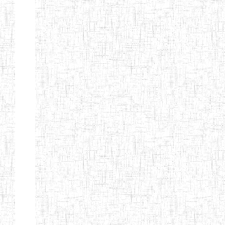
d'enseignement
normal
ENI
Chercher:
Effacer les filtres
Denomination
Type