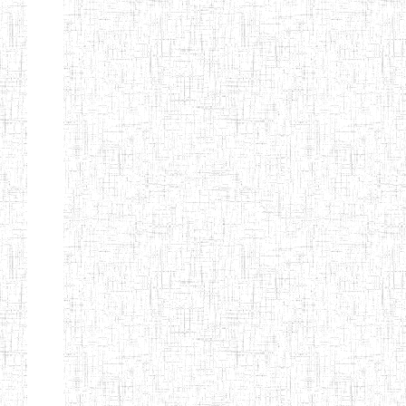
Etablissements
d'enseignement
secondaire
technique
et
professionnel
ESTP
Etablissements
d'enseignement