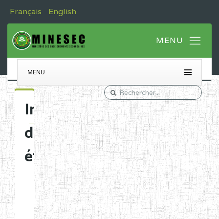
Français
English
MENU
Immatriculation
des
établissements
Etablissements