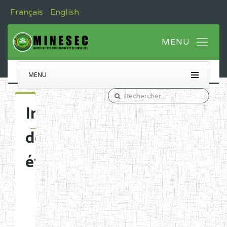
Français
English
MENU
Immatriculation
des
établissements
Etablissements