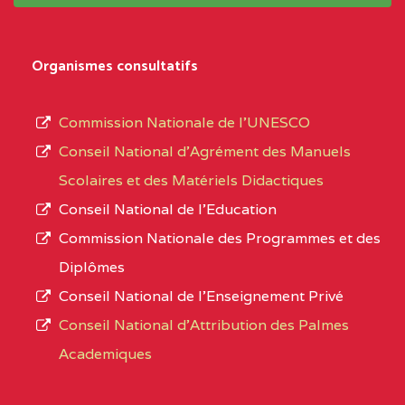
système,
CENTRE
COLLEGE
5JK
le
D'ENSEIGNEMENT
Organismes consultatifs
type
GENERAL ET
d’enseignement
PROFESSIONNEL
Commission Nationale de l’UNESCO
autorisé
(CEGEP) STE FOI BP
Conseil National d’Agrément des Manuels
et
:4740 YAOUNDE
Scolaires et des Matériels Didactiques
le
Conseil National de l’Education
CENTRE
COLLEGE PANAFRICAIN
5JK
numéro
Commission Nationale des Programmes et des
DE L'EXCELLENCE BP
d’immatriculation.
Diplômes
:4447 YAOUNDE
Conseil National de l’Enseignement Privé
L’offre
CENTRE
COLLEGE PRIVE
5JK
Conseil National d'Attribution des Palmes
d’éducation
CATHOLIQUE
Academiques
de
D'ENSEIGNEMENT
l’Enseignement