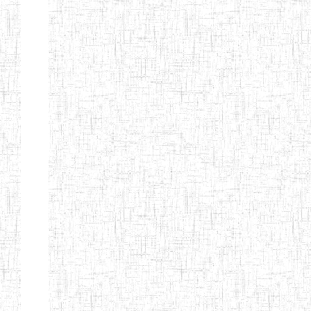
Etablissements
d'enseignement
secondaire
technique
et
professionnel
ESTP
Etablissements
d'enseignement