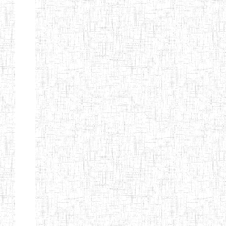
d'enseignement
normal
ENI
Chercher:
Effacer les filtres
Denomination
Type