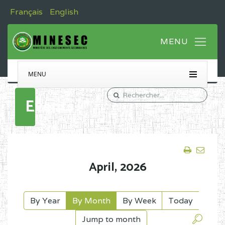
Français
English
MENU
Events
April,
2026
By Year
By Month
By Week
Today
Jump to month