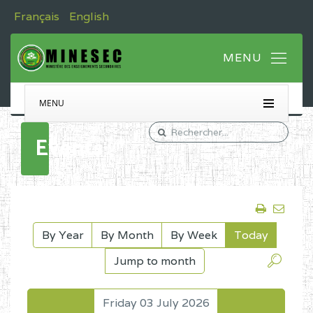
Français
English
MENU
Events
By Year
By Month
By Week
Today
Jump to month
Friday 03 July 2026