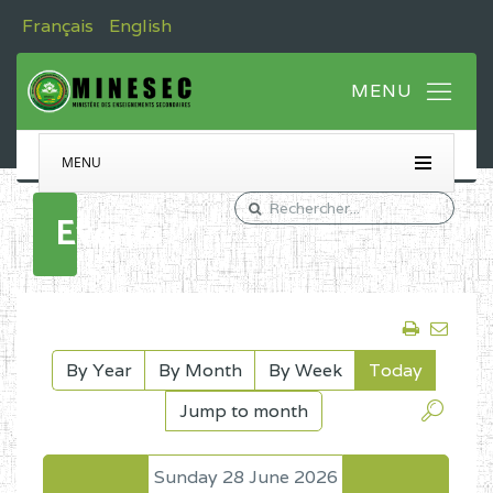
Français
English
MENU
Events
By Year
By Month
By Week
Today
Jump to month
Sunday 28 June 2026