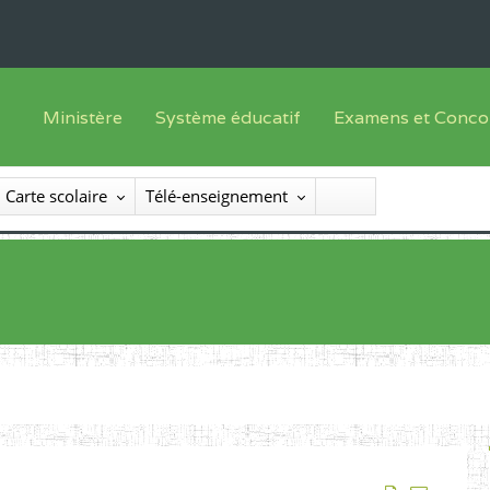
Ministère
Système éducatif
Examens et Conco
Sous sys
Le Ministre
Offre de formation
Inscriptions
Carte scolaire
Télé-enseignement
Sous sys
Le SEESEN
Progammes d'études
Liste des candidats
Inspection Générale des Services
Manuels scolaires
Résultats
Inspection Générale des Enseignements
Diplômes disponib
Administration Centrale
Services Déconcentrés
Organigramme