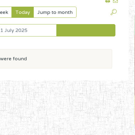
eek
Today
Jump to month
1 July 2025
 were found