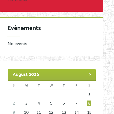
Evènements
No events
August 2026
S
M
T
W
T
F
S
1
2
3
4
5
6
7
8
9
10
11
12
13
14
15