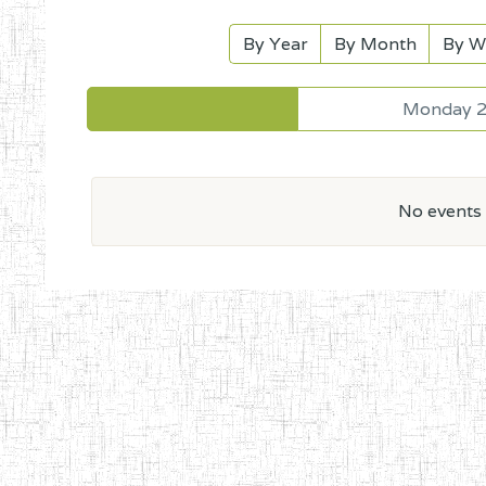
By Year
By Month
By W
Monday 2
No events