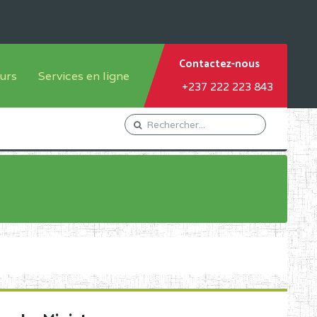
Contactez-nous
urs
Services en ligne
+237 222 223 843
tème francophone
Orientation Conseil
tème anglophone
Gestion du Personnel
Gestion du matricule des
élèves
les
Demande d'actes certificatifs
Demande de subvention
Acceder au Mail pro