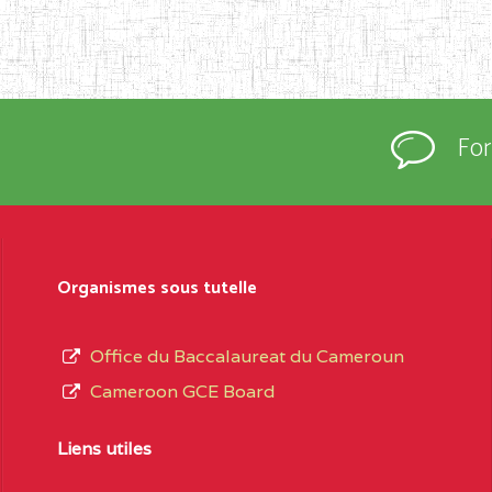
Fo
Organismes sous tutelle
Office du Baccalaureat du Cameroun
Cameroon GCE Board
Liens utiles