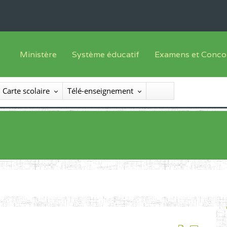
Ministère
Système éducatif
Examens et Conco
Sous sys
Le Ministre
Offre de formation
Inscriptions
Carte scolaire
Télé-enseignement
Sous sys
Le SEESEN
Progammes d'études
Liste des candidats
Inspection Générale des Services
Manuels scolaires
Résultats
Inspection Générale des Enseignements
Diplômes disponib
Administration Centrale
Services Déconcentrés
Organigramme