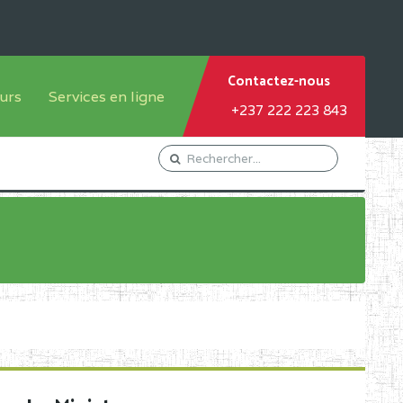
Contactez-nous
urs
Services en ligne
+237 222 223 843
tème francophone
Orientation Conseil
tème anglophone
Gestion du Personnel
Gestion du matricule des
élèves
les
Demande d'actes certificatifs
Demande de subvention
Acceder au Mail pro