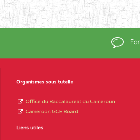
Fo
Organismes sous tutelle
Office du Baccalaureat du Cameroun
Cameroon GCE Board
Liens utiles