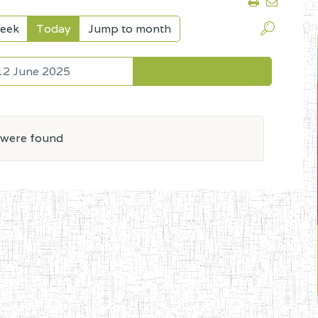
eek
Today
Jump to month
12 June 2025
 were found