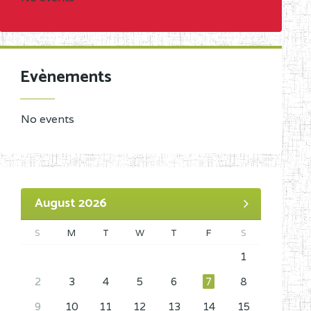
Evènements
No events
August 2026
S
M
T
W
T
F
S
1
2
3
4
5
6
7
8
9
10
11
12
13
14
15