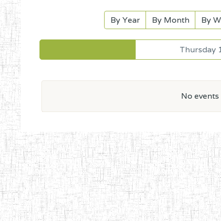
By Year
By Month
By W
Thursday 
No events