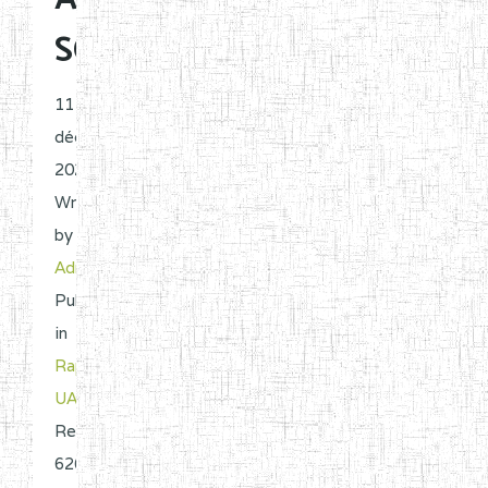
SCOLAIRES_2016
11
décembre
2020 |
Written
by
Admin
.
Published
in
Rapport
UAS
.
Read
6264