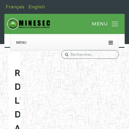
Français
English
MENU
RAPPORT
DE
L'EVALUATION
DES
ACQUIS