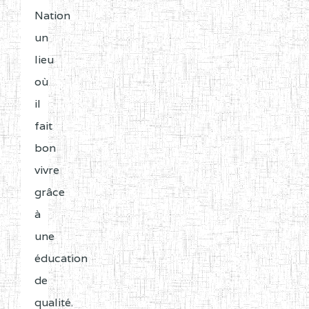
Nation
un
lieu
où
il
fait
bon
vivre
grâce
à
une
éducation
de
qualité.