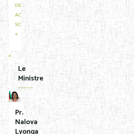
DES
ACQUIS
SCOLAIRES_2019
»
Le
Ministre
Pr.
Nalova
Lyonga