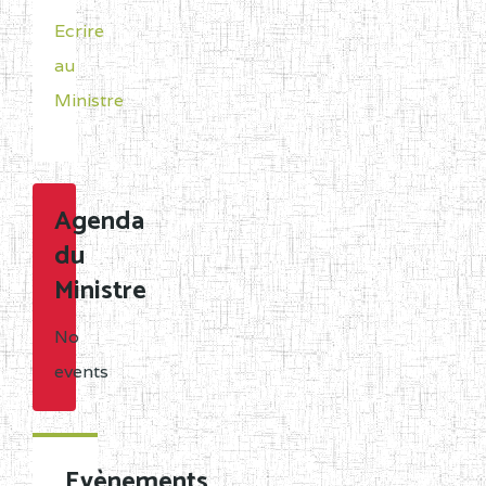
Ecrire
au
Ministre
Agenda
du
Ministre
No
events
Evènements