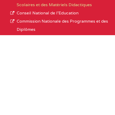
Scolaires et des Matériels Didactiques
Conseil National de l’Education
Commission Nationale des Programmes et des
Diplômes
Conseil National de l’Enseignement Privé
Conseil National d'Attribution des Palmes
Academiques
Organismes sous tutelle
Office du Baccalaureat du Cameroun