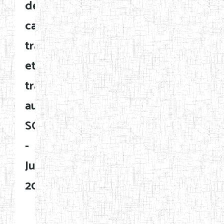
de
carrières
traités
et
transmis
au
SG
-
Juillet
2020