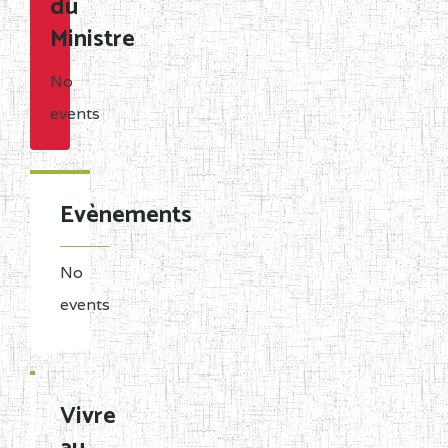
du
Ministre
No
events
Evènements
No
events
Vivre