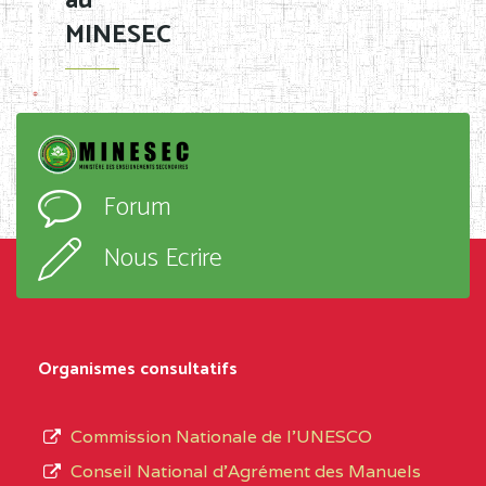
au
MINESEC
Forum
Nous Ecrire
Organismes consultatifs
Commission Nationale de l’UNESCO
Conseil National d’Agrément des Manuels