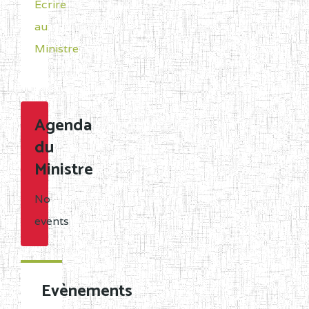
Ecrire
au
Ministre
Agenda
du
Ministre
No
events
Evènements