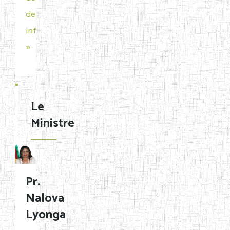
des
infrastructures
»
Le
Ministre
Pr.
Nalova
Lyonga