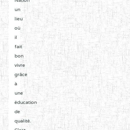
Nation
un
lieu
où
il
fait
bon
vivre
grâce
à
une
éducation
de
qualité.