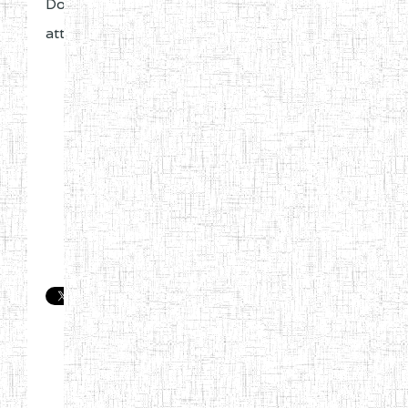
Download
KITS-
attachments:
DES-
MATERIELS-
DIDACTIQUES-
POUR-
2020.pdf
(2967
Downloads)