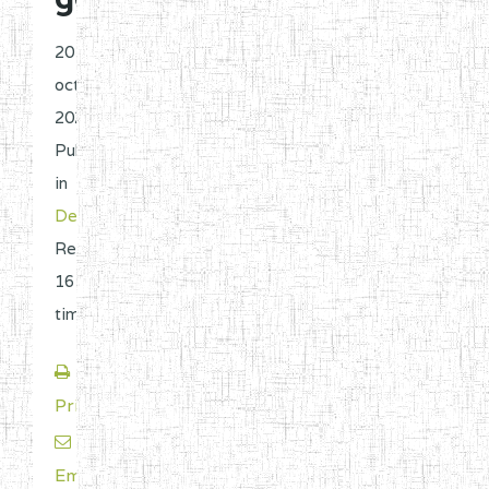
20
octobre
2023 |
Published
in
Decisions
.
Read
1617
times.
Print
Email