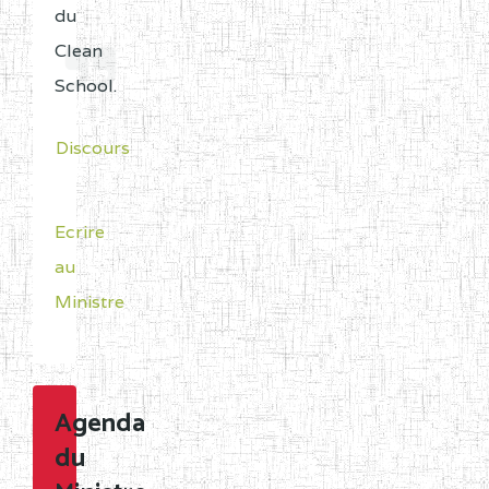
du
Clean
School.
Discours
Ecrire
au
Ministre
Agenda
du