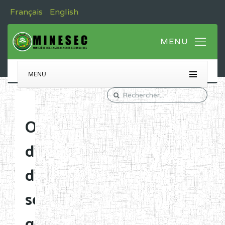
Français
English
MENU
Ouverture
d'établissements
d'enseignement
secondaire
général