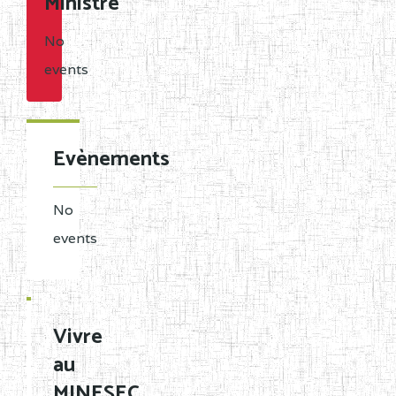
Ministre
No
events
Evènements
No
events
Vivre
au
MINESEC