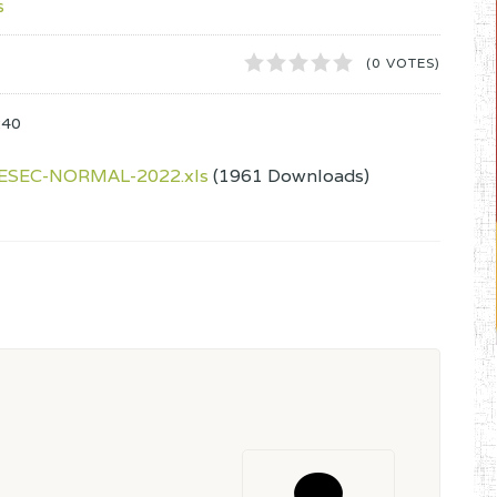
s
1
2
3
4
5
(0 VOTES)
:40
ESEC-NORMAL-2022.xls
(1961 Downloads)