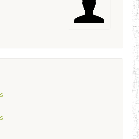
ES
ES