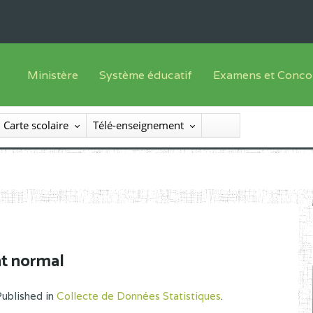
Ministère
Système éducatif
Examens et Conco
Sous sys
Le Ministre
Offre de formation
Inscriptions
Carte scolaire
Télé-enseignement
Sous sys
Le SEESEN
Progammes d'études
Liste des candidats
Inspection Générale des Services
Manuels scolaires
Résultats
Inspection Générale des Enseignements
Diplômes disponib
Administration Centrale
Services Déconcentrés
t normal
Organigramme
ublished in
Collecte de Données Statistiques
.