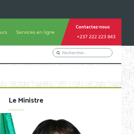
Contactez-nous
urs
Services en ligne
+237 222 223 843
tème francophone
Orientation Conseil
tème anglophone
Gestion du Personnel
Gestion du matricule des
élèves
les
Demande d'actes certificatifs
Le Ministre
Demande de subvention
Acceder au Mail pro