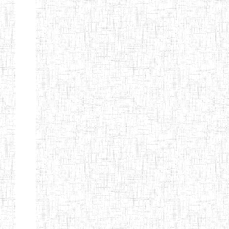
d'enseignement
normal
ENI
Chercher:
Effacer les filtres
Denomination
Type