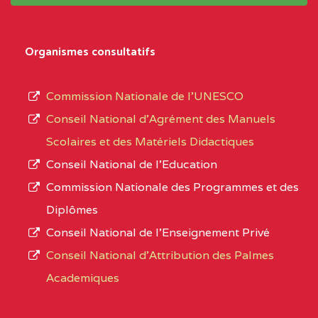
système,
CENTRE
COLLEGE PRIVE LAIC
5EK
le
Organismes consultatifs
NDOMO BP :1154
type
Douala
d’enseignement
Commission Nationale de l’UNESCO
autorisé
CENTRE
COLLEGE PRIVE
5EL
Conseil National d’Agrément des Manuels
et
CATHOLIQUE JOSPEH
Scolaires et des Matériels Didactiques
le
STINTZI BP :53 OBALA
Conseil National de l’Education
numéro
Commission Nationale des Programmes et des
CENTRE
COLLEGE PRIVE LAIC LE
5EL
d’immatriculation.
Diplômes
MAGNIFICAT BP :20427
Conseil National de l’Enseignement Privé
L’offre
YDE
Conseil National d'Attribution des Palmes
d’éducation
CENTRE
INSTITUT AGRICOLE
5EL
Academiques
de
D'OBALA BP :233 OBALA
l’Enseignement