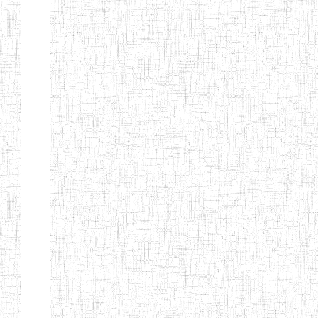
Etablissements
d'enseignement
secondaire
technique
et
professionnel
ESTP
Etablissements
d'enseignement