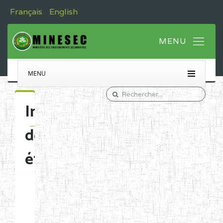
Français
English
MENU
Immatriculation
des
établissements
Etablissements