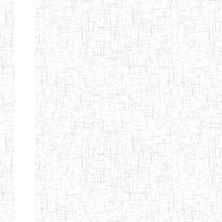
d'enseignement
normal
ENI
Chercher:
Effacer les filtres
Denomination
Type