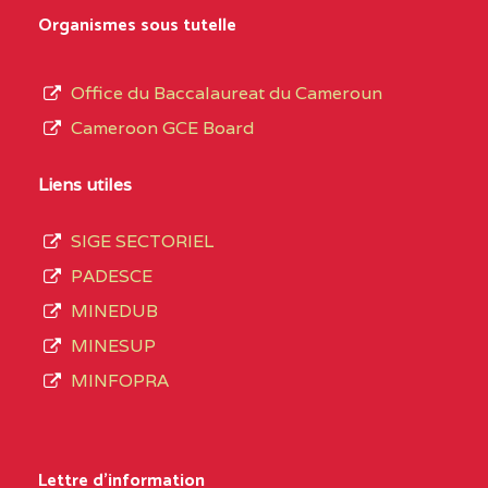
MARIA GORETTI BP
au
Organismes sous tutelle
:1152 YAOUNDE
terme
des
CENTRE
COLLEGE PRIVE LAIC
5JK
Office du Baccalaureat du Cameroun
opérations
SAINT MICHEL
Cameroon GCE Board
d’immatriculation
ARCHANGE BP :10017
du
Liens utiles
YAOUNDE
mois
SIGE SECTORIEL
CENTRE
COMPLEXE SCOLAIRE
5JK
de
PADESCE
AKOA BP :13029
septembre
MINEDUB
YAOUNDE
2020
MINESUP
compte
CENTRE
COMPLEXE SCOLAIRE
5JK
MINFOPRA
3408
BILINGUE SAINT
structures
GERMAIN BP :12671
réparties
Lettre d'information
YAOUNDE