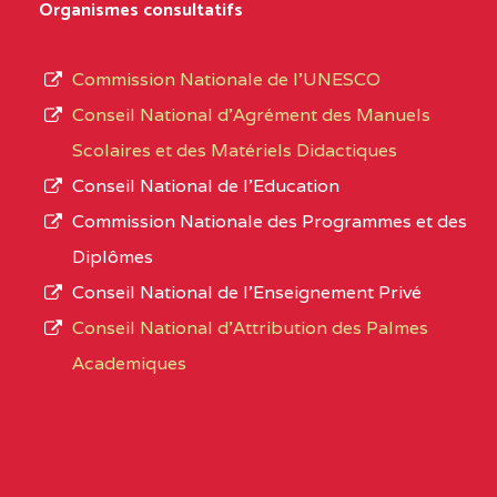
D'ENSEIGNEMENT
Organismes consultatifs
type
GENERAL ET
d’enseignement
PROFESSIONNEL
Commission Nationale de l’UNESCO
autorisé
(CEGEP) STE FOI BP
Conseil National d’Agrément des Manuels
et
:4740 YAOUNDE
Scolaires et des Matériels Didactiques
le
Conseil National de l’Education
CENTRE
COLLEGE PANAFRICAIN
5JK
numéro
Commission Nationale des Programmes et des
DE L'EXCELLENCE BP
d’immatriculation.
Diplômes
:4447 YAOUNDE
Conseil National de l’Enseignement Privé
L’offre
CENTRE
COLLEGE PRIVE
5JK
Conseil National d'Attribution des Palmes
d’éducation
CATHOLIQUE
Academiques
de
D'ENSEIGNEMENT
l’Enseignement
TECHNIQUE
Secondaire
INDUSTRIEL FEMININ
Général