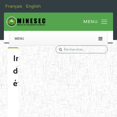
Français
English
MENU
Immatriculation
des
établissements
Etablissements