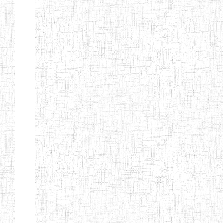
d'enseignement
normal
ENI
Chercher:
Effacer les filtres
Denomination
Type