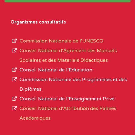
système,
CENTRE
COLLEGE
5JK
le
D'ENSEIGNEMENT
Organismes consultatifs
type
GENERAL ET
d’enseignement
PROFESSIONNEL
Commission Nationale de l’UNESCO
autorisé
(CEGEP) STE FOI BP
Conseil National d’Agrément des Manuels
et
:4740 YAOUNDE
Scolaires et des Matériels Didactiques
le
Conseil National de l’Education
CENTRE
COLLEGE PANAFRICAIN
5JK
numéro
Commission Nationale des Programmes et des
DE L'EXCELLENCE BP
d’immatriculation.
Diplômes
:4447 YAOUNDE
Conseil National de l’Enseignement Privé
L’offre
CENTRE
COLLEGE PRIVE
5JK
Conseil National d'Attribution des Palmes
d’éducation
CATHOLIQUE
Academiques
de
D'ENSEIGNEMENT
l’Enseignement