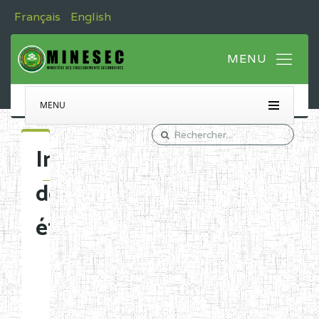
Français
English
MENU
Immatriculation
des
établissements
Etablissements