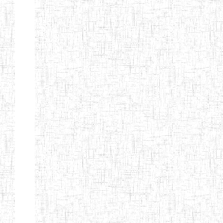
Etablissements
d'enseignement
secondaire
technique
et
professionnel
ESTP
Etablissements
d'enseignement