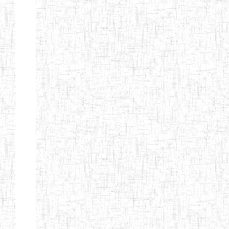
d'enseignement
normal
ENI
Chercher:
Effacer les filtres
Denomination
Type