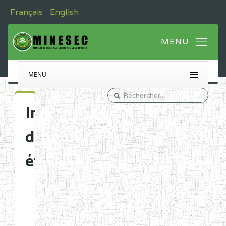
Français
English
MENU
Immatriculation
des
établissements
Etablissements