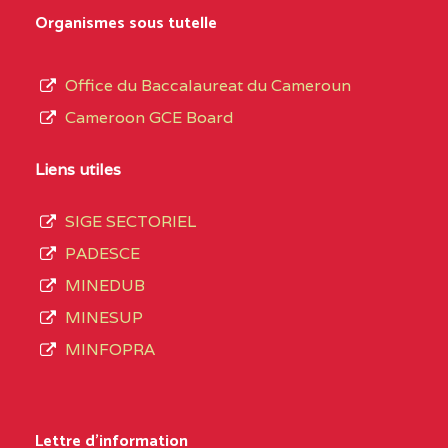
MARIA GORETTI BP
au
Organismes sous tutelle
:1152 YAOUNDE
terme
des
CENTRE
COLLEGE PRIVE LAIC
5JK
Office du Baccalaureat du Cameroun
opérations
SAINT MICHEL
Cameroon GCE Board
d’immatriculation
ARCHANGE BP :10017
du
Liens utiles
YAOUNDE
mois
SIGE SECTORIEL
CENTRE
COMPLEXE SCOLAIRE
5JK
de
PADESCE
AKOA BP :13029
septembre
MINEDUB
YAOUNDE
2020
MINESUP
compte
CENTRE
COMPLEXE SCOLAIRE
5JK
MINFOPRA
3408
BILINGUE SAINT
structures
GERMAIN BP :12671
réparties
Lettre d'information
YAOUNDE