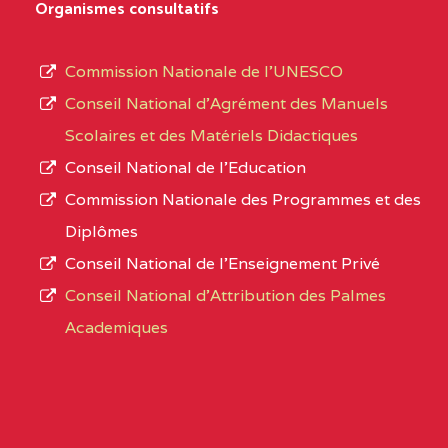
D'ENSEIGNEMENT
Organismes consultatifs
type
GENERAL ET
d’enseignement
PROFESSIONNEL
Commission Nationale de l’UNESCO
autorisé
(CEGEP) STE FOI BP
Conseil National d’Agrément des Manuels
et
:4740 YAOUNDE
Scolaires et des Matériels Didactiques
le
Conseil National de l’Education
CENTRE
COLLEGE PANAFRICAIN
5JK
numéro
Commission Nationale des Programmes et des
DE L'EXCELLENCE BP
d’immatriculation.
Diplômes
:4447 YAOUNDE
Conseil National de l’Enseignement Privé
L’offre
CENTRE
COLLEGE PRIVE
5JK
Conseil National d'Attribution des Palmes
d’éducation
CATHOLIQUE
Academiques
de
D'ENSEIGNEMENT
l’Enseignement
TECHNIQUE
Secondaire
INDUSTRIEL FEMININ
Général