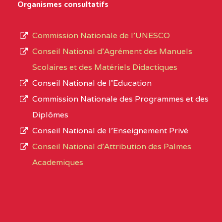
D'ENSEIGNEMENT
Organismes consultatifs
type
GENERAL ET
d’enseignement
PROFESSIONNEL
Commission Nationale de l’UNESCO
autorisé
(CEGEP) STE FOI BP
Conseil National d’Agrément des Manuels
et
:4740 YAOUNDE
Scolaires et des Matériels Didactiques
le
Conseil National de l’Education
CENTRE
COLLEGE PANAFRICAIN
5JK
numéro
Commission Nationale des Programmes et des
DE L'EXCELLENCE BP
d’immatriculation.
Diplômes
:4447 YAOUNDE
Conseil National de l’Enseignement Privé
L’offre
CENTRE
COLLEGE PRIVE
5JK
Conseil National d'Attribution des Palmes
d’éducation
CATHOLIQUE
Academiques
de
D'ENSEIGNEMENT
l’Enseignement
TECHNIQUE
Secondaire
INDUSTRIEL FEMININ
Général