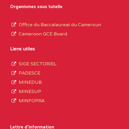
MARIA GORETTI BP
au
Organismes sous tutelle
:1152 YAOUNDE
terme
des
CENTRE
COLLEGE PRIVE LAIC
5JK
Office du Baccalaureat du Cameroun
opérations
SAINT MICHEL
Cameroon GCE Board
d’immatriculation
ARCHANGE BP :10017
du
Liens utiles
YAOUNDE
mois
SIGE SECTORIEL
CENTRE
COMPLEXE SCOLAIRE
5JK
de
PADESCE
AKOA BP :13029
septembre
MINEDUB
YAOUNDE
2020
MINESUP
compte
CENTRE
COMPLEXE SCOLAIRE
5JK
MINFOPRA
3408
BILINGUE SAINT
structures
GERMAIN BP :12671
réparties
Lettre d'information
YAOUNDE