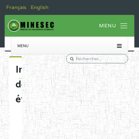
Français
English
MENU
Immatriculation
des
établissements
Etablissements