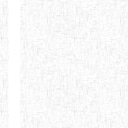
d'enseignement
normal
ENI
Chercher:
Effacer les filtres
Denomination
Type