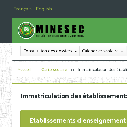
Français
English
Constitution des dossiers
Calendrier scolaire
Accueil
Carte scolaire
Immatriculation des étab
Immatriculation des établissement
Etablissements d'enseignement