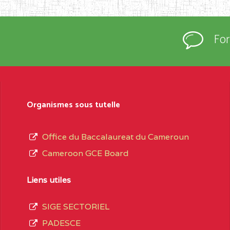
rtées à la connaissance du grand public.
épartement et Arrondissement ; suivent les
Fo
sformation et d’ouverture, le nom du fondateur
t, le sous-système, le type d’enseignement
Organismes sous tutelle
daire Général
au terme des opérations
 compte 3408 structures réparties ainsi qu’il
Office du Baccalaureat du Cameroun
Cameroon GCE Board
Matricule
, soit :
Liens utiles
SIGE SECTORIEL
spéciale
0CC1TEFD100484110
PADESCE