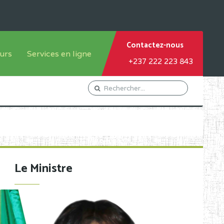
Contactez-nous
urs
Services en ligne
+237 222 223 843
tème francophone
Orientation Conseil
tème anglophone
Gestion du Personnel
Gestion du matricule des
élèves
les
Demande d'actes certificatifs
Le Ministre
Demande de subvention
Acceder au Mail pro