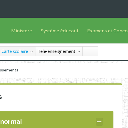
Ministère
Système éducatif
Examens et Conco
Sous sys
Le Ministre
Offre de formation
Inscriptions
Carte scolaire
Télé-enseignement
Sous sys
Le SEESEN
Progammes d'études
Liste des candidats
Inspection Générale des Services
Manuels scolaires
Résultats
lissements
Inspection Générale des Enseignements
Diplômes disponib
Administration Centrale
s
Services Déconcentrés
Organigramme
 normal