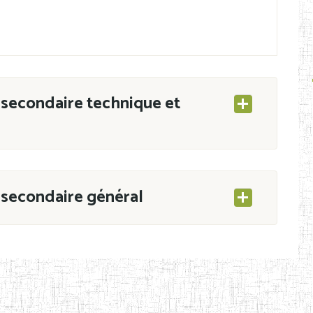
secondaire technique et
secondaire général
ESEC/CAB du 21 mars 2011 portant ouverture
s d’Enseignement Secondaire et Normal (RNE),
s régulièrement immatriculés et inscrits au