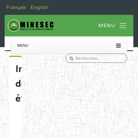
Français
English
MENU
Immatriculation
des
établissements
Etablissements