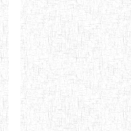
Etablissements
d'enseignement
secondaire
technique
et
professionnel
ESTP
Etablissements
d'enseignement