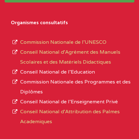
système,
CENTRE
COLLEGE
5JK
le
D'ENSEIGNEMENT
Organismes consultatifs
type
GENERAL ET
d’enseignement
PROFESSIONNEL
Commission Nationale de l’UNESCO
autorisé
(CEGEP) STE FOI BP
Conseil National d’Agrément des Manuels
et
:4740 YAOUNDE
Scolaires et des Matériels Didactiques
le
Conseil National de l’Education
CENTRE
COLLEGE PANAFRICAIN
5JK
numéro
Commission Nationale des Programmes et des
DE L'EXCELLENCE BP
d’immatriculation.
Diplômes
:4447 YAOUNDE
Conseil National de l’Enseignement Privé
L’offre
CENTRE
COLLEGE PRIVE
5JK
Conseil National d'Attribution des Palmes
d’éducation
CATHOLIQUE
Academiques
de
D'ENSEIGNEMENT
l’Enseignement