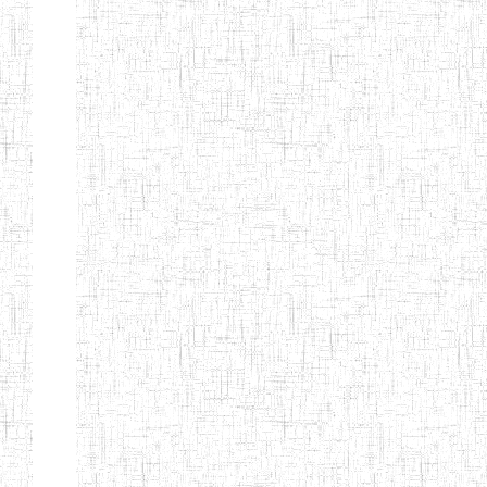
d'enseignement
normal
ENI
Chercher:
Effacer les filtres
Denomination
Type