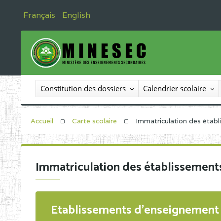
Français
English
Constitution des dossiers
Calendrier scolaire
Accueil
Carte scolaire
Immatriculation des étab
Immatriculation des établissement
Etablissements d'enseignement