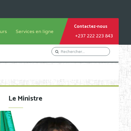
Contactez-nous
urs
Services en ligne
+237 222 223 843
tème francophone
Orientation Conseil
tème anglophone
Gestion du Personnel
Gestion du matricule des
élèves
les
Demande d'actes certificatifs
Le Ministre
Demande de subvention
Acceder au Mail pro