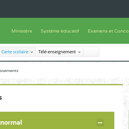
Ministère
Système éducatif
Examens et Conco
Sous sys
Le Ministre
Offre de formation
Inscriptions
Carte scolaire
Télé-enseignement
Sous sys
Le SEESEN
Progammes d'études
Liste des candidats
Inspection Générale des Services
Manuels scolaires
Résultats
lissements
Inspection Générale des Enseignements
Diplômes disponib
Administration Centrale
s
Services Déconcentrés
Organigramme
 normal