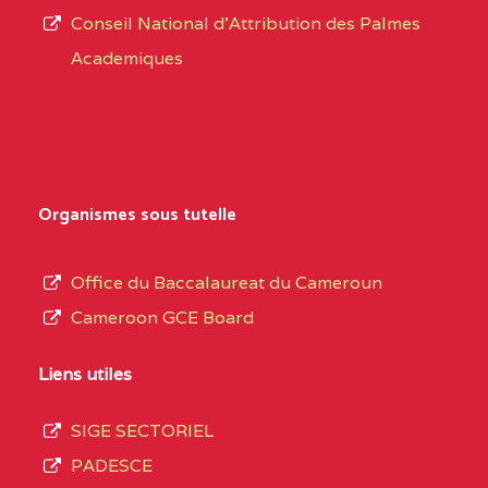
CENTRE
COLLEGE PRIVE
5JK
Conseil National d'Attribution des Palmes
d’éducation
CATHOLIQUE
Academiques
de
D'ENSEIGNEMENT
l’Enseignement
TECHNIQUE
Secondaire
INDUSTRIEL FEMININ
Général
MARIA GORETTI BP
au
Organismes sous tutelle
:1152 YAOUNDE
terme
des
CENTRE
COLLEGE PRIVE LAIC
5JK
Office du Baccalaureat du Cameroun
opérations
SAINT MICHEL
Cameroon GCE Board
d’immatriculation
ARCHANGE BP :10017
du
Liens utiles
YAOUNDE
mois
SIGE SECTORIEL
CENTRE
COMPLEXE SCOLAIRE
5JK
de
PADESCE
AKOA BP :13029
septembre