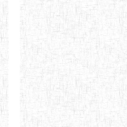
d'enseignement
normal
ENI
Chercher:
Effacer les filtres
Denomination
Type