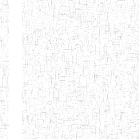
Début
Préc.
4
5
6
7
8
9
13
Suivant
Fin
Etablissements
d'enseignement
secondaire
technique
et
professionnel