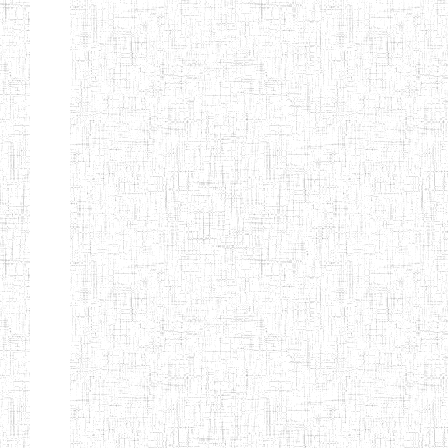
GTTC
03/11/1983
ENIEG
Public
MAMFE
GBTTC
25/08/1978
ENIEG
Public
KUMBA
GTTTC
13/08/2013
ENIET
Public
KUMBA
GTTC AKWA-
27/08/2013
ENIEG
Public
BAKASSI
GTTC
01/08/1997
ENIEG
Public
MUNDEMBA
Page 13 sur 13 Total: 307
Afficher