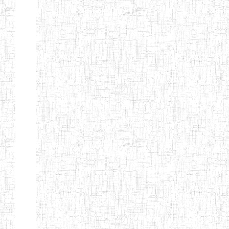
Nature
Arrondissement
Denomination
Création
Type
Nature
GTTC
08/12/1997
ENIEG
Public
BANGEM
GTTC
25/09/2000
ENIEG
Public
FONTEM