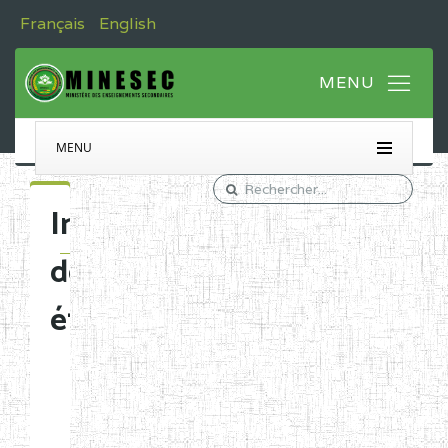
Français
English
MENU
Immatriculation
des
établissements
Etablissements