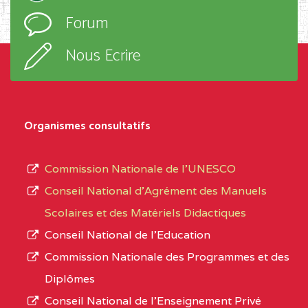
l’ordre
Forum
TECHNIQUE ADOLPH
d’enseignement,
KOLPING (COPAK) BP
le
Nous Ecrire
:33853 YAOUNDE
sous-
système,
CENTRE
COLLEGE
5JK
le
D'ENSEIGNEMENT
Organismes consultatifs
type
GENERAL ET
d’enseignement
PROFESSIONNEL
Commission Nationale de l’UNESCO
autorisé
(CEGEP) STE FOI BP
Conseil National d’Agrément des Manuels
et
:4740 YAOUNDE
Scolaires et des Matériels Didactiques
le
Conseil National de l’Education
CENTRE
COLLEGE PANAFRICAIN
5JK
numéro
Commission Nationale des Programmes et des
DE L'EXCELLENCE BP
d’immatriculation.
Diplômes
:4447 YAOUNDE
Conseil National de l’Enseignement Privé
L’offre