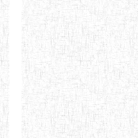
Nature
Arrondissement
Denomination
Création
Type
Nature
GTTC KUMBO
14/07/2001
ENIEG
Public
GTTTC
12/09/2014
ENIET
Public
JIKEJEM