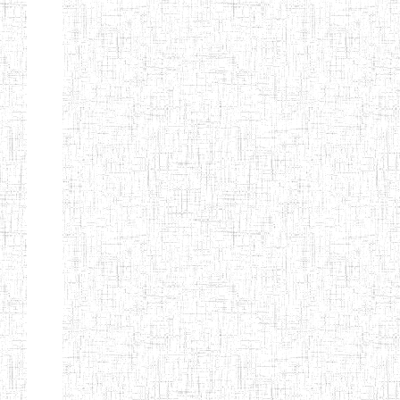
GTTC
12/11/1984
ENIEG
Public
NKAMBE
GTTC WUM
01/09/1997
ENIEG
Public
GTTC
27/08/1975
ENIEG
Public
BAMENDA
GTTC
06/09/2000
ENIEG
Public
MBENGWI
GTTTC
05/09/2010
ENIET
Public
MBENGWI
GTTC NDOP
22/10/2002
ENIEG
Public