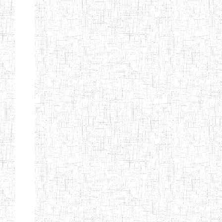
ENIEG DE
17/07/2001
ENIEG
Public
MBOUDA
ENIEG DE
20/09/1999
ENIEG
Public
BAFANG
ENIEG DE
13/10/2012
ENIEG
Public
BAHAM
ENIEG DE
07/08/2013
ENIEG
Public
BANDJOUN
ENIEG DE
15/08/1983
ENIEG
Public
DSCHANG
ENBIEG DE
01/01/1974
ENIEG
Public