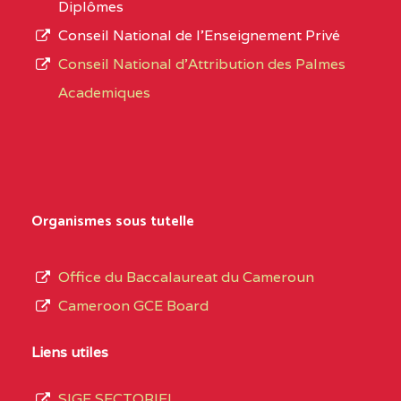
Diplômes
:4447 YAOUNDE
Conseil National de l’Enseignement Privé
L’offre
CENTRE
COLLEGE PRIVE
5JK
Conseil National d'Attribution des Palmes
d’éducation
CATHOLIQUE
Academiques
de
D'ENSEIGNEMENT
l’Enseignement
TECHNIQUE
Secondaire
INDUSTRIEL FEMININ
Général
MARIA GORETTI BP
au
Organismes sous tutelle
:1152 YAOUNDE
terme
des
CENTRE
COLLEGE PRIVE LAIC
5JK
Office du Baccalaureat du Cameroun
opérations
SAINT MICHEL
Cameroon GCE Board
d’immatriculation
ARCHANGE BP :10017
du
Liens utiles
YAOUNDE
mois
SIGE SECTORIEL