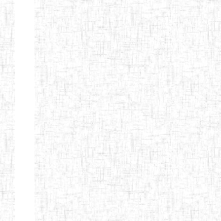
d'enseignement
normal
ENI
Chercher:
Effacer les filtres
Denomination
Type