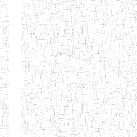
ENIET
04/10/2012
ENIET
Public
D'EBOLOWA
ENIEG DE
01/09/1986
ENIEG
Public
KRIBI
ENIEG DE
08/09/2003
ENIEG
Public
MVENGUE
ENIEG
02/05/2001
ENIEG
Public
D'AMBAM
GTTC BUEA
15/09/1986
ENIEG
Public
GTTC LIMBE
08/09/2003
ENIEG
Public