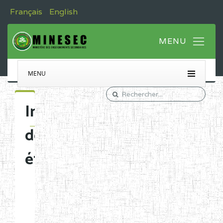
Français
English
MENU
Immatriculation
des
établissements
Etablissements