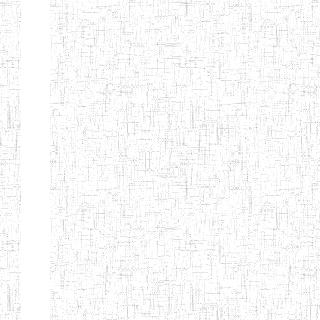
Page 12 sur 13 Total: 307
Afficher
Début
Préc.
4
5
6
7
8
9
13
Suivant
Fin
Etablissements
d'enseignement
secondaire
technique
et