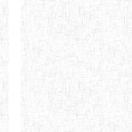
BAFOUSSAM
ENIET DE
13/08/2013
ENIET
Public
BAFOUSSAM-
BALENG
ENIEG DE
02/05/2001
ENIEG
Public
BANGANTE
ENIEG DE
26/08/1975
ENIEG
Public
FOUMBAN
ENIEG DE
30/06/1984
ENIEG
Public
SANGMELIMA
ENBIEG
01/01/1975
ENIEG
Public
D'EBOLOWA