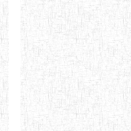
d'enseignement
normal
ENI
Chercher:
Effacer les filtres
Denomination
Type