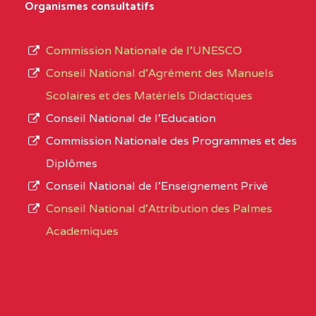
Organismes consultatifs
NORD
MERI
type
d’enseignement
0CM1TEFD100504110
(1)
Commission Nationale de l’UNESCO
autorisé
Conseil National d’Agrément des Manuels
EXTREME-
CETIC DE LOULOU
0CM
et
Scolaires et des Matériels Didactiques
NORD
le
Conseil National de l’Education
numéro
0CN1TEFD101094115
(1)
Commission Nationale des Programmes et des
d’immatriculation.
Diplômes
EXTREME-
CETIC DE PETTE
0CN
Conseil National de l’Enseignement Privé
L’offre
NORD
Conseil National d'Attribution des Palmes
d’éducation
0EI1TEFD100495110
(1)
Academiques
de
l’Enseignement
EXTREME-
CETIC DE GOULFEY
0EI
Secondaire
NORD
Général