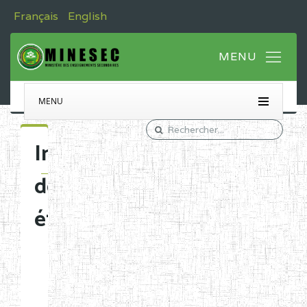
Français
English
MENU
Immatriculation
des
établissements
Etablissements