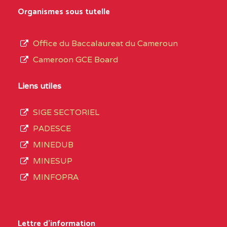
0EK1TEFD110526096
(1)
au
Organismes sous tutelle
terme
EXTREME-
LYCEE TECHNIQUE DE
0EK
des
Office du Baccalaureat du Cameroun
NORD
KOUSSERI
opérations
Cameroon GCE Board
d’immatriculation
0EL1TEFD100503113
(1)
du
Liens utiles
EXTREME-
CETIC DE LOGONE
0EL
mois
NORD
BIRNI
SIGE SECTORIEL
de
PADESCE
septembre
0EM1TEFD100507113
(1)
MINEDUB
2020
MINESUP
EXTREME-
CETIC DE MAKARY
0EM
compte
MINFOPRA
NORD
3408
structures
0HC1TEFD101148117
(1)
réparties
Lettre d'information