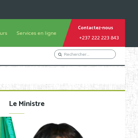
Contactez-nous
urs
Services en ligne
+237 222 223 843
tème francophone
Orientation Conseil
tème anglophone
Gestion du Personnel
Gestion du matricule des
élèves
les
Demande d'actes certificatifs
Le Ministre
Demande de subvention
Acceder au Mail pro