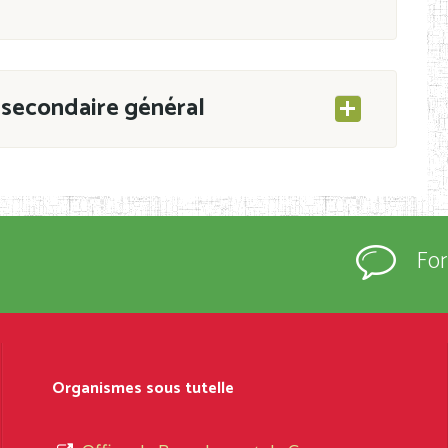
secondaire général
ESEC/CAB du 21 mars 2011 portant ouverture
s d’Enseignement Secondaire et Normal (RNE),
Fo
s régulièrement immatriculés et inscrits au
rtées à la connaissance du grand public.
épartement et Arrondissement ; suivent les
sformation et d’ouverture, le nom du fondateur
Organismes sous tutelle
t, le sous-système, le type d’enseignement