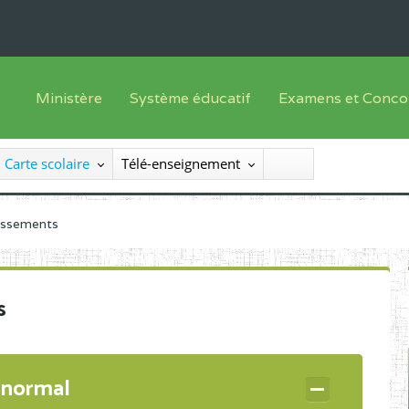
Ministère
Système éducatif
Examens et Conco
Sous sys
Le Ministre
Offre de formation
Inscriptions
Carte scolaire
Télé-enseignement
Sous sys
Le SEESEN
Progammes d'études
Liste des candidats
Inspection Générale des Services
Manuels scolaires
Résultats
lissements
Inspection Générale des Enseignements
Diplômes disponib
Administration Centrale
s
Services Déconcentrés
Organigramme
 normal