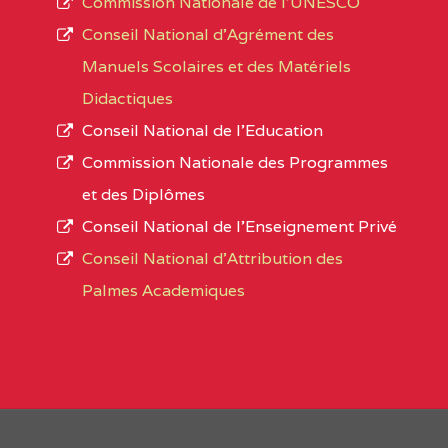
Commission Nationale de l’UNESCO
Noms
Conseil National d’Agrément des
L’offre d’éducation de
l’Enseignement Secon
Localité
Manuels Scolaires et des Matériels
d’immatriculation du mois de septembre 2020
Didactiques
suit :
Conseil National de l’Education
Région
Noms
1950 établissements publics
fonctionnels
Commission Nationale des Programmes
895 CES dont 86 Bilingues
et des Diplômes
AGES COMPREHENSIVE BILINGUAL HIG
1055 Lycées dont 351 Bilingues
Conseil National de l’Enseignement Privé
72 établissements avec section bilingue 
SUD-OUEST
AGES COMPREHENSIVE BIL
Conseil National d'Attribution des
SCHOOL BP :495 KUMBA
Palmes Academiques
1358 établissements privés
, soit :
AKONGNE COMPREHENSIVE COLLEGE (A
994 établissements privés laïcs
190 établissements privés catholiques
NORD-
AKONGNE COMPREHENSIVE
88 établissements privés protestants
OUEST
:2165 bafut
44 établissements privés islamiques.