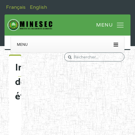
Français
English
MENU
Immatriculation
des
établissements
Etablissements