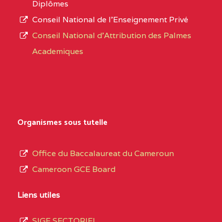
Diplômes
:4447 YAOUNDE
Conseil National de l’Enseignement Privé
L’offre
CENTRE
COLLEGE PRIVE
5JK
Conseil National d'Attribution des Palmes
d’éducation
CATHOLIQUE
Academiques
de
D'ENSEIGNEMENT
l’Enseignement
TECHNIQUE
Secondaire
INDUSTRIEL FEMININ
Général
MARIA GORETTI BP
au
Organismes sous tutelle
:1152 YAOUNDE
terme
des
CENTRE
COLLEGE PRIVE LAIC
5JK
Office du Baccalaureat du Cameroun
opérations
SAINT MICHEL
Cameroon GCE Board
d’immatriculation
ARCHANGE BP :10017
du
Liens utiles
YAOUNDE
mois
SIGE SECTORIEL