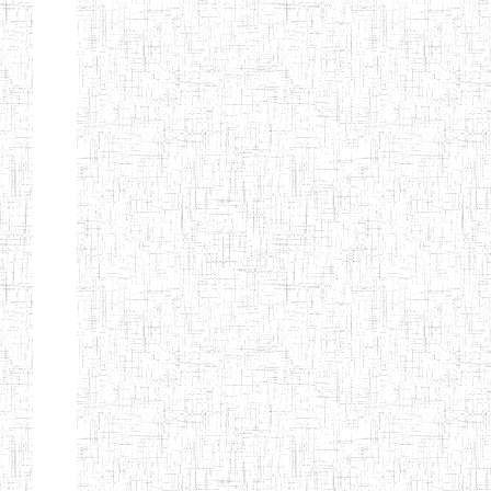
ENIEG BILINGUE
25/06/2014
ENIEG
Pri
LA COURONNE
ENIET BILINGUE
06/01/2014
ENIET
Pri
LA
PERFORMANCE
ENIET PRIVEE
25/07/2013
ENIET
Pri
LES FERMIONS
ENIET PRIVEE DE
17/04/2014
ENIET
Pri
L'OUEST
ENIET LE
30/10/2014
ENIET
Pri
NORMALIEN