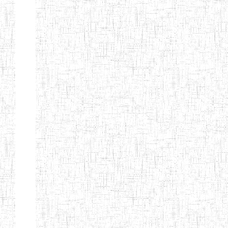
d'enseignement
normal
ENI
Chercher:
Effacer les filtres
Denomination
Type