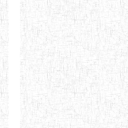
CITOYEN
ENIEG PRIVEE
04/08/2010
ENIEG
Pri
L'ARCHE DES
PHOTONS
ECOLE DE
30/11/2004
ENIEG
Pri
FORMATION
DES
INSTITUTEURS
ST ANDRE
ENIEG PRIVEE
04/06/2015
ENIEG
Pri
LAIQUE
PEKEKUE