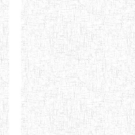
ENIEG
04/08/2010
ENIEG
Pri
MODERNE
SAINTE MARIE
ENIEG PRIVEE
04/08/2010
ENIEG
Pri
BILINGUE LES
BOSONS
ENIEG BILINGUE
01/08/2014
ENIEG
Pri
LE NORMALIEN
CITOYEN
ENIEG BILINGUE
03/10/2012
ENIEG
Pri
CLAIRE
FONTAINE