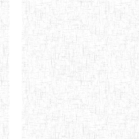
SAINT
28/12/2007
ENIEG
Pri
ANDREW'S BTTC
MODEL
08/09/2015
ENIEG
Pri
INCLUSIVE
BILINGUAL
TEACHER
TRAINING
INSTITUTE
CEFED/SPED/TTI
17/11/2008
ENIEG
Pri
SANTA
PTTC MBENGWI
06/08/1990
ENIEG
Pri
FULL GOSPEL
02/10/1998
ENIEG
Pri