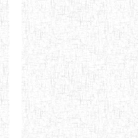
BTTC MBENGWI
BAPTIST
08/08/1983
ENIEG
Pri
TEACHERS
TRAINING
COLLEGE
KENCHOLIA
15/09/2015
ENIEG
Pri
TEACHER'S
TRAINING
COLLEGE
"K.T.T.C NDOP"
ENIEG PRIVEE
01/09/2015
ENIEG
Pri
BILINGUE