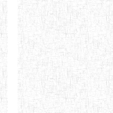
Page 9 sur 13 Total: 307
Afficher
Début
Préc.
4
5
6
7
8
9
13
Suivant
Fin
Etablissements
d'enseignement
secondaire
technique
et