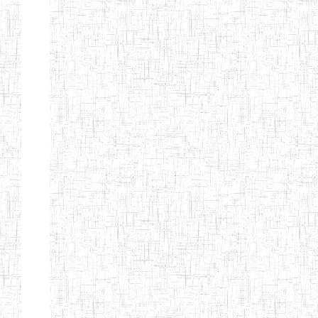
LAIQUE LES
PERFORMANCES
PEDAGOGIQUES
ENIEG DU HAUT
12/08/2013
ENIEG
Pri
NKAM
ENIEG BILINGUE
05/09/2003
ENIEG
Pri
DE L'IPEP DE
BANDJOUN
ENIEG PRIVEE
07/09/2012
ENIEG
Pri
NANFAH
ENPIEG TERESA
14/03/2014
ENIEG
Pri
JANE