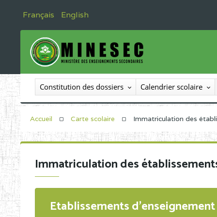
Français
English
Constitution des dossiers
Calendrier scolaire
Accueil
Carte scolaire
Immatriculation des étab
Immatriculation des établissement
Etablissements d'enseignement