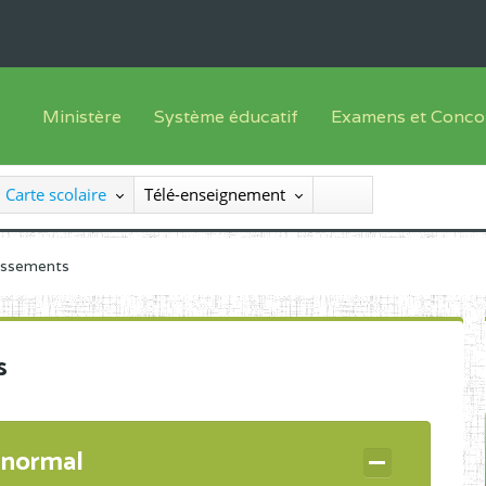
Ministère
Système éducatif
Examens et Conco
Sous sys
Le Ministre
Offre de formation
Inscriptions
Carte scolaire
Télé-enseignement
Sous sys
Le SEESEN
Progammes d'études
Liste des candidats
Inspection Générale des Services
Manuels scolaires
Résultats
lissements
Inspection Générale des Enseignements
Diplômes disponib
Administration Centrale
s
Services Déconcentrés
Organigramme
 normal