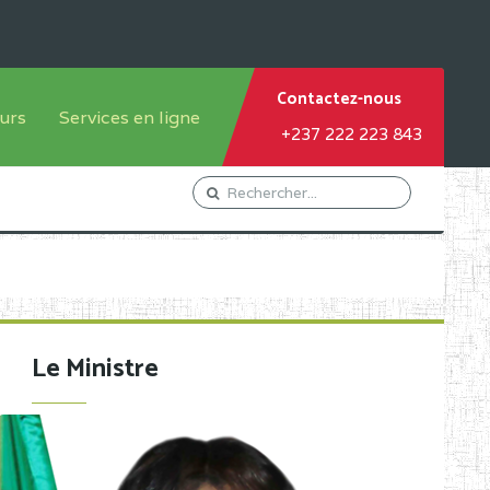
Contactez-nous
urs
Services en ligne
+237 222 223 843
tème francophone
Orientation Conseil
tème anglophone
Gestion du Personnel
Gestion du matricule des
élèves
les
Demande d'actes certificatifs
Le Ministre
Demande de subvention
Acceder au Mail pro