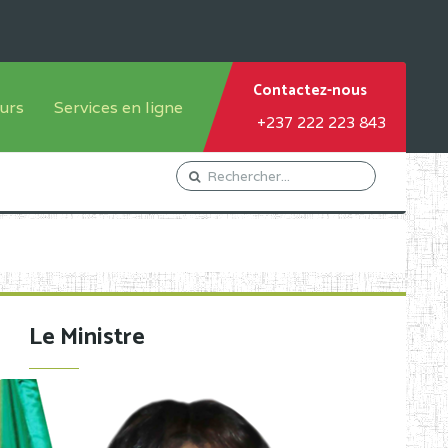
Contactez-nous
urs
Services en ligne
+237 222 223 843
tème francophone
Orientation Conseil
tème anglophone
Gestion du Personnel
Gestion du matricule des
élèves
les
Demande d'actes certificatifs
Le Ministre
Demande de subvention
Acceder au Mail pro