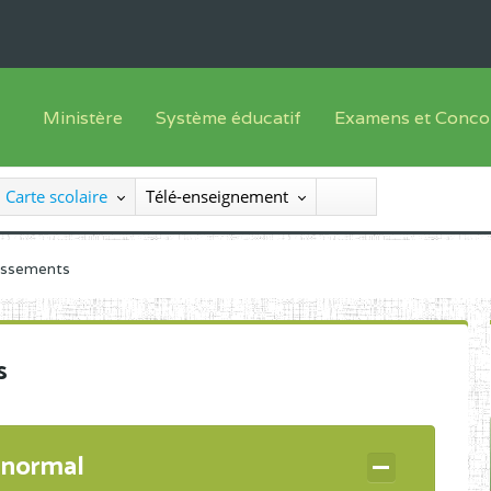
Ministère
Système éducatif
Examens et Conco
Sous sys
Le Ministre
Offre de formation
Inscriptions
Carte scolaire
Télé-enseignement
Sous sys
Le SEESEN
Progammes d'études
Liste des candidats
Inspection Générale des Services
Manuels scolaires
Résultats
lissements
Inspection Générale des Enseignements
Diplômes disponib
Administration Centrale
s
Services Déconcentrés
Organigramme
 normal