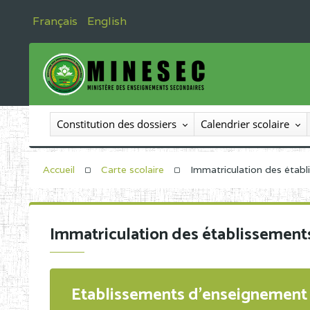
Français
English
Constitution des dossiers
Calendrier scolaire
Accueil
Carte scolaire
Immatriculation des étab
Immatriculation des établissement
Etablissements d'enseignement