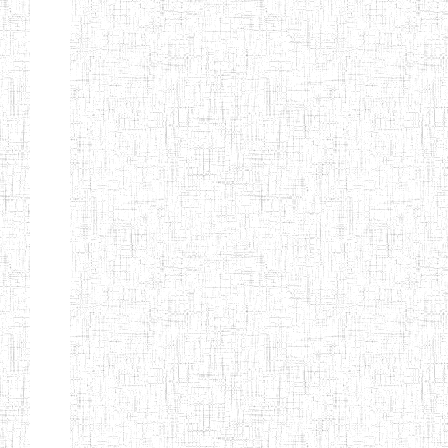
GAROUA
ENBIEG DE
01/01/1975
ENIEG
Publi
GAROUA
ENIEG DE
01/01/1995
ENIEG
Publi
PITOA
ENIEG DE
22/10/2002
ENIEG
Publi
TCHOLLIRE
ENIEG DE POLI
17/08/2012
ENIEG
Publi
ENIEG DE
10/09/2001
ENIEG
Publi
GUIDER