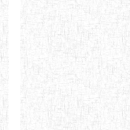
Nature
Arrondissement
Denomination
Création
Type
Natur
ENIEG DE
01/08/2000
ENIEG
Publi
MBALMAYO
ENIEG DE
11/07/2012
ENIEG
Publi
YOKADOUMA