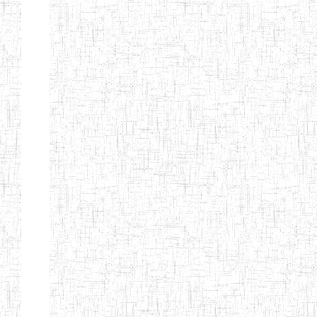
ENIEG
10/07/1983
ENIEG
Publi
D'ABONG
MBANG
ENIEG DE
12/06/2001
ENIEG
Publi
BATOURI
ENBIEG DE
01/08/2001
ENIEG
Publi
BERTOUA
ENIET DE
01/08/2012
ENIET
Publi
BERTOUA
ENIET DE
13/08/2013
ENIET
Publi
MAROUA