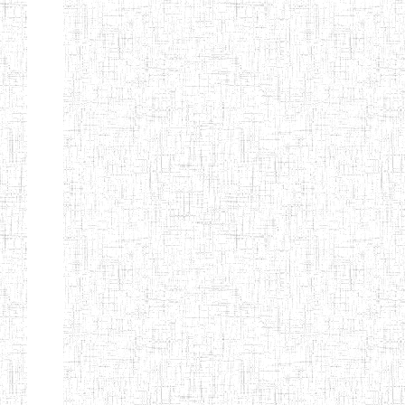
GTTC
17/07/2001
ENIEG
Publi
FUNDONG
Page 11 sur 13 Total: 307
Afficher
Début
Préc.
4
5
6
7
8
9
13
Suivant
Fin
Etablissements
d'enseignement