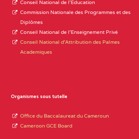
Conseil National de l’Education
numéro
0CN1TEFD101094115
(1)
Commission Nationale des Programmes et des
d’immatriculation.
Diplômes
EXTREME-
CETIC DE PETTE
0CN
Conseil National de l’Enseignement Privé
L’offre
NORD
Conseil National d'Attribution des Palmes
d’éducation
0EI1TEFD100495110
(1)
Academiques
de
l’Enseignement
EXTREME-
CETIC DE GOULFEY
0EI
Secondaire
NORD
Général
0EK1TEFD110526096
(1)
au
Organismes sous tutelle
terme
EXTREME-
LYCEE TECHNIQUE DE
0EK
des
Office du Baccalaureat du Cameroun
NORD
KOUSSERI
opérations
Cameroon GCE Board
d’immatriculation
0EL1TEFD100503113
(1)