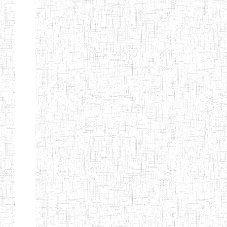
ENIEG DE
01/01/1958
ENIEG
Publi
NKONGSAMBA
ENIEG DE
01/11/2001
ENIEG
Publi
YABASSI
ENBIEG
01/01/1975
ENIEG
Publi
D'EDEA
ENBIEG DE
25/08/1986
ENIEG
Publi
DOUALA
ENIET DE
05/11/1998
ENIET
Publi
DOUALA
ENIET DE
05/08/2010
ENIET
Publi