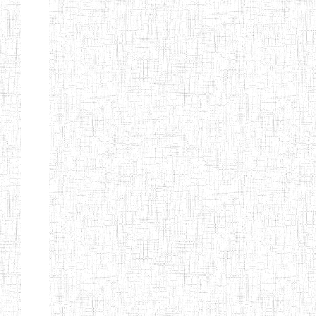
d'enseignement
normal
ENI
Chercher:
Effacer les filtres
Denomination
Type