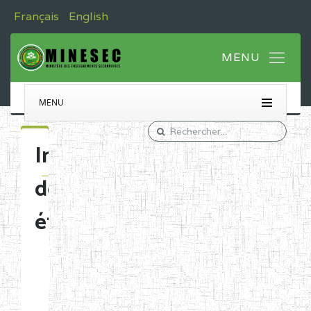
Français
English
MENU
Immatriculation
des
établissements
Etablissements