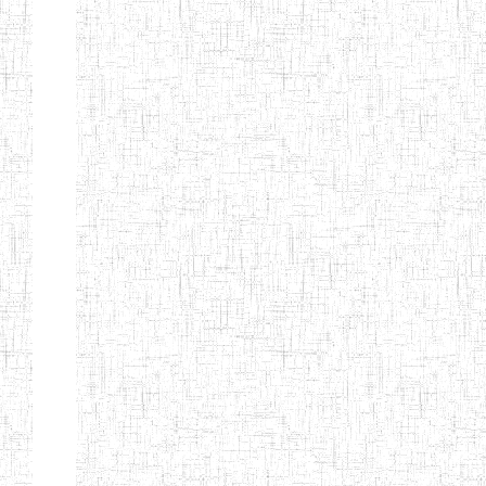
ENBIEG DE
01/01/1965
ENIEG
Publi
MAROUA
ENIEG DE
01/09/1997
ENIEG
Publi
KOUSSERI
ENIEG DE
31/08/2005
ENIEG
Publi
YAGOUA
ENIEG DE
01/09/1984
ENIEG
Publi
KAELE
ENIEG DE
01/07/2000
ENIEG
Publi
MORA
ENIEG DE
24/09/1997
ENIEG
Publi
MOKOLO