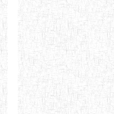
Etablissements
d'enseignement
secondaire
technique
et
professionnel
ESTP
Etablissements
d'enseignement