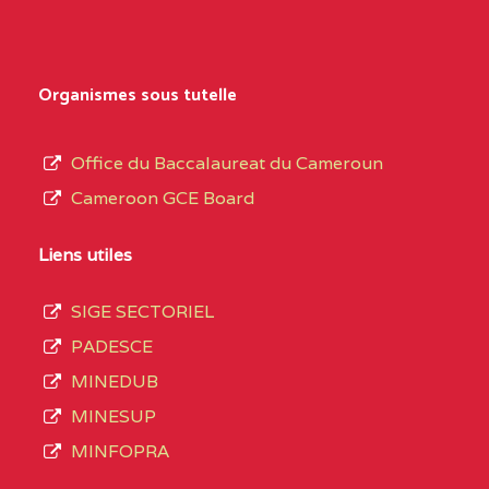
Secondaire
NORD
Général
0EK1TEFD110526096
(1)
au
Organismes sous tutelle
terme
EXTREME-
LYCEE TECHNIQUE DE
0EK
des
Office du Baccalaureat du Cameroun
NORD
KOUSSERI
opérations
Cameroon GCE Board
d’immatriculation
0EL1TEFD100503113
(1)
du
Liens utiles
EXTREME-
CETIC DE LOGONE
0EL
mois
NORD
BIRNI
SIGE SECTORIEL
de
PADESCE
septembre
0EM1TEFD100507113
(1)
MINEDUB
2020
MINESUP
EXTREME-
CETIC DE MAKARY
0EM
compte
MINFOPRA
NORD
3408