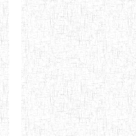
d'enseignement
normal
ENI
Chercher:
Effacer les filtres
Denomination
Type