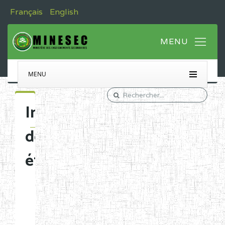
Français
English
MENU
Immatriculation
des
établissements
Etablissements