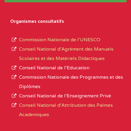
système,
EXTREME-
LYCEE TECHNIQUE DE
0CL
le
Organismes consultatifs
NORD
MERI
type
d’enseignement
0CM1TEFD100504110
(1)
Commission Nationale de l’UNESCO
autorisé
Conseil National d’Agrément des Manuels
EXTREME-
CETIC DE LOULOU
0CM
et
Scolaires et des Matériels Didactiques
NORD
le
Conseil National de l’Education
numéro
0CN1TEFD101094115
(1)
Commission Nationale des Programmes et des
d’immatriculation.
Diplômes
EXTREME-
CETIC DE PETTE
0CN
Conseil National de l’Enseignement Privé
L’offre
NORD
Conseil National d'Attribution des Palmes
d’éducation
0EI1TEFD100495110
(1)
Academiques
de
l’Enseignement
EXTREME-
CETIC DE GOULFEY
0EI