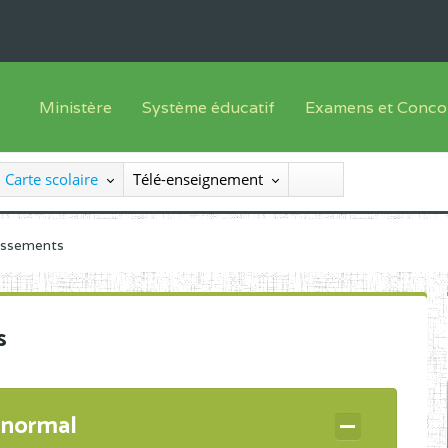
Ministère
Système éducatif
Examens et Conco
Sous sys
Le Ministre
Offre de formation
Inscriptions
Carte scolaire
Télé-enseignement
Sous sys
Le SEESEN
Progammes d'études
Liste des candidats
Inspection Générale des Services
Manuels scolaires
Résultats
lissements
Inspection Générale des Enseignements
Diplômes disponib
Administration Centrale
s
Services Déconcentrés
Organigramme
 normal