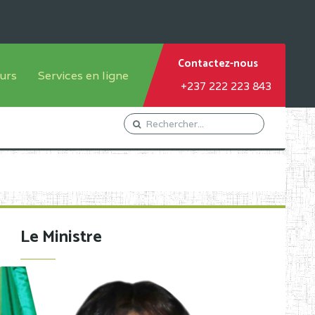
Contactez-nous
urs
Services en ligne
+237 222 223 843
tème francophone
Orientation Conseil
tème anglophone
Gestion du Personnel
Gestion du matricule des
élèves
les
Demande d'actes certificatifs
Le Ministre
Demande de subvention
Acceder au Mail pro