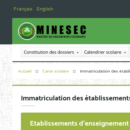
Français
English
Constitution des dossiers
Calendrier scolaire
Accueil
Carte scolaire
Immatriculation des étab
Immatriculation des établissement
Etablissements d'enseignement