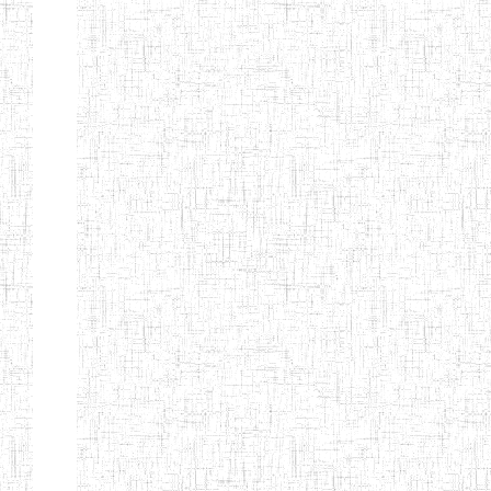
GTTC
03/11/1983
ENIEG
Public
MAMFE
GBTTC
25/08/1978
ENIEG
Public
KUMBA
GTTTC
13/08/2013
ENIET
Public
KUMBA
GTTC AKWA-
27/08/2013
ENIEG
Public
BAKASSI
GTTC
01/08/1997
ENIEG
Public
MUNDEMBA
Page 13 sur 13 Total: 307
Afficher