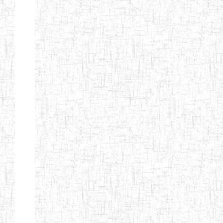
Nature
Arrondissement
Denomination
Création
Type
Nature
GTTC
08/12/1997
ENIEG
Public
BANGEM
GTTC
25/09/2000
ENIEG
Public
FONTEM