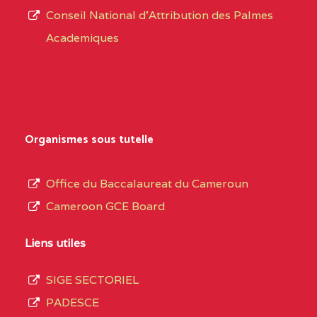
CENTRE
COLLEGE PRIVE
5JK
Conseil National d'Attribution des Palmes
d’éducation
CATHOLIQUE
Academiques
de
D'ENSEIGNEMENT
l’Enseignement
TECHNIQUE
Secondaire
INDUSTRIEL FEMININ
Général
MARIA GORETTI BP
au
Organismes sous tutelle
:1152 YAOUNDE
terme
des
CENTRE
COLLEGE PRIVE LAIC
5JK
Office du Baccalaureat du Cameroun
opérations
SAINT MICHEL
Cameroon GCE Board
d’immatriculation
ARCHANGE BP :10017
du
Liens utiles
YAOUNDE
mois
SIGE SECTORIEL
CENTRE
COMPLEXE SCOLAIRE
5JK
de
PADESCE
AKOA BP :13029
septembre