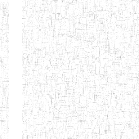
d'enseignement
normal
ENI
Chercher:
Effacer les filtres
Denomination
Type