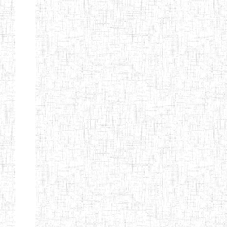
Début
Préc.
4
5
6
7
8
9
13
Suivant
Fin
Etablissements
d'enseignement
secondaire
technique
et
professionnel