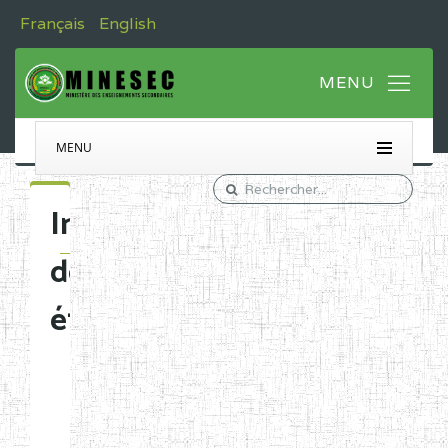
Français
English
MENU
Immatriculation
des
établissements
Etablissements