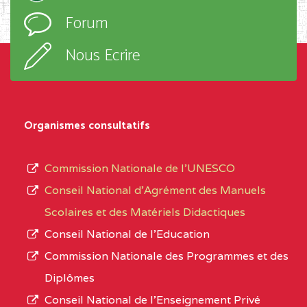
l’ordre
Forum
TECHNIQUE ADOLPH
d’enseignement,
KOLPING (COPAK) BP
le
Nous Ecrire
:33853 YAOUNDE
sous-
système,
CENTRE
COLLEGE
5JK
le
D'ENSEIGNEMENT
Organismes consultatifs
type
GENERAL ET
d’enseignement
PROFESSIONNEL
Commission Nationale de l’UNESCO
autorisé
(CEGEP) STE FOI BP
Conseil National d’Agrément des Manuels
et
:4740 YAOUNDE
Scolaires et des Matériels Didactiques
le
Conseil National de l’Education
CENTRE
COLLEGE PANAFRICAIN
5JK
numéro
Commission Nationale des Programmes et des
DE L'EXCELLENCE BP
d’immatriculation.
Diplômes
:4447 YAOUNDE
Conseil National de l’Enseignement Privé
L’offre