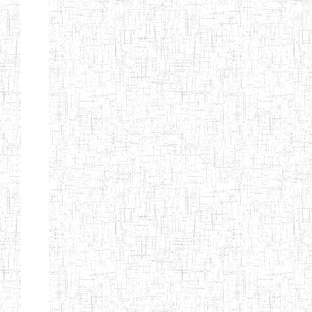
d'enseignement
normal
ENI
Chercher:
Effacer les filtres
Denomination
Type