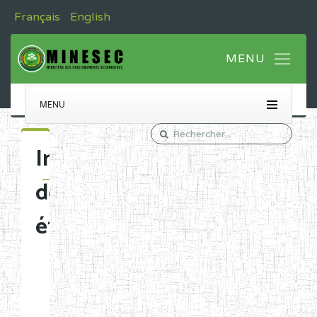
Français
English
MENU
Immatriculation
des
établissements
Etablissements