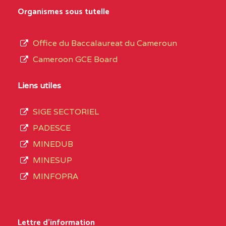
MARIA GORETTI BP
au
Organismes sous tutelle
:1152 YAOUNDE
terme
des
CENTRE
COLLEGE PRIVE LAIC
5JK
Office du Baccalaureat du Cameroun
opérations
SAINT MICHEL
Cameroon GCE Board
d’immatriculation
ARCHANGE BP :10017
du
Liens utiles
YAOUNDE
mois
SIGE SECTORIEL
CENTRE
COMPLEXE SCOLAIRE
5JK
de
PADESCE
AKOA BP :13029
septembre
MINEDUB
YAOUNDE
2020
MINESUP
compte
CENTRE
COMPLEXE SCOLAIRE
5JK
MINFOPRA
3408
BILINGUE SAINT
structures
GERMAIN BP :12671
réparties
Lettre d'information
YAOUNDE