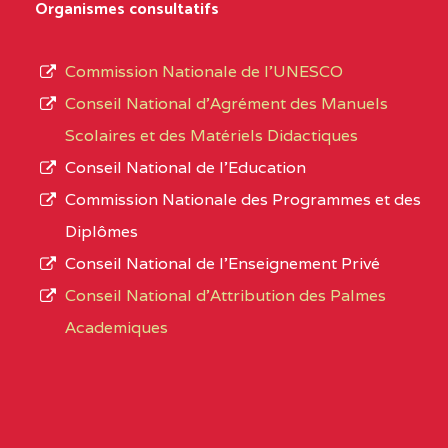
D'ENSEIGNEMENT
Organismes consultatifs
type
GENERAL ET
d’enseignement
PROFESSIONNEL
Commission Nationale de l’UNESCO
autorisé
(CEGEP) STE FOI BP
Conseil National d’Agrément des Manuels
et
:4740 YAOUNDE
Scolaires et des Matériels Didactiques
le
Conseil National de l’Education
CENTRE
COLLEGE PANAFRICAIN
5JK
numéro
Commission Nationale des Programmes et des
DE L'EXCELLENCE BP
d’immatriculation.
Diplômes
:4447 YAOUNDE
Conseil National de l’Enseignement Privé
L’offre
CENTRE
COLLEGE PRIVE
5JK
Conseil National d'Attribution des Palmes
d’éducation
CATHOLIQUE
Academiques
de
D'ENSEIGNEMENT
l’Enseignement
TECHNIQUE
Secondaire
INDUSTRIEL FEMININ
Général