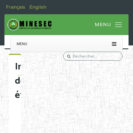
Français
English
MENU
Immatriculation
des
établissements
Etablissements