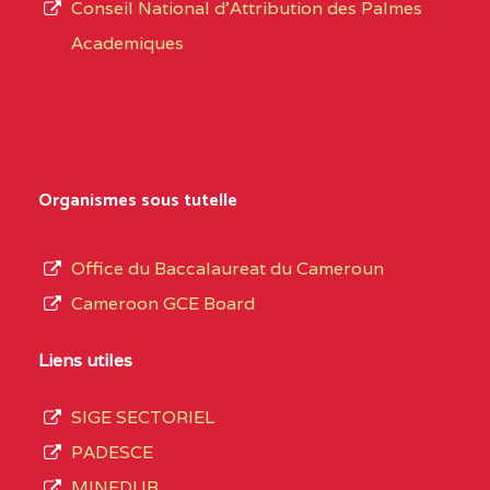
CENTRE
COLLEGE PRIVE
5JK
Conseil National d'Attribution des Palmes
d’éducation
CATHOLIQUE
Academiques
de
D'ENSEIGNEMENT
l’Enseignement
TECHNIQUE
Secondaire
INDUSTRIEL FEMININ
Général
MARIA GORETTI BP
au
Organismes sous tutelle
:1152 YAOUNDE
terme
des
CENTRE
COLLEGE PRIVE LAIC
5JK
Office du Baccalaureat du Cameroun
opérations
SAINT MICHEL
Cameroon GCE Board
d’immatriculation
ARCHANGE BP :10017
du
Liens utiles
YAOUNDE
mois
SIGE SECTORIEL
CENTRE
COMPLEXE SCOLAIRE
5JK
de
PADESCE
AKOA BP :13029
septembre
MINEDUB