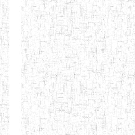
d'enseignement
normal
ENI
Chercher:
Effacer les filtres
Denomination
Type