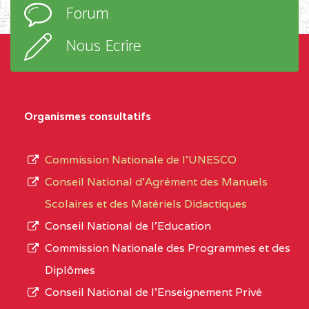
Forum
TECHNIQUE ADOLPH
d’enseignement,
KOLPING (COPAK) BP
le
Nous Ecrire
:33853 YAOUNDE
sous-
système,
CENTRE
COLLEGE
5JK
le
D'ENSEIGNEMENT
Organismes consultatifs
type
GENERAL ET
d’enseignement
PROFESSIONNEL
Commission Nationale de l’UNESCO
autorisé
(CEGEP) STE FOI BP
Conseil National d’Agrément des Manuels
et
:4740 YAOUNDE
Scolaires et des Matériels Didactiques
le
Conseil National de l’Education
CENTRE
COLLEGE PANAFRICAIN
5JK
numéro
Commission Nationale des Programmes et des
DE L'EXCELLENCE BP
d’immatriculation.
Diplômes
:4447 YAOUNDE
Conseil National de l’Enseignement Privé
L’offre