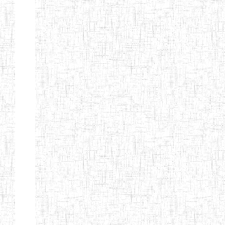
Début
Préc.
1
2
3
4
5
6
Suivant
Fin
Etablissements
d'enseignement
secondaire
technique
et
professionnel