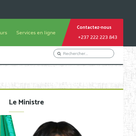
Contactez-nous
urs
Services en ligne
+237 222 223 843
tème francophone
Orientation Conseil
tème anglophone
Gestion du Personnel
Gestion du matricule des
élèves
les
Demande d'actes certificatifs
Le Ministre
Demande de subvention
Acceder au Mail pro