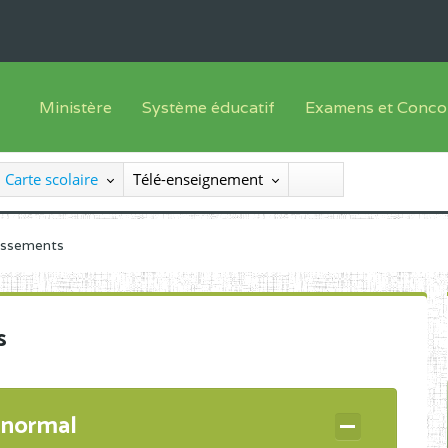
Ministère
Système éducatif
Examens et Conco
Sous sys
Le Ministre
Offre de formation
Inscriptions
Carte scolaire
Télé-enseignement
Sous sys
Le SEESEN
Progammes d'études
Liste des candidats
Inspection Générale des Services
Manuels scolaires
Résultats
lissements
Inspection Générale des Enseignements
Diplômes disponib
Administration Centrale
s
Services Déconcentrés
Organigramme
 normal